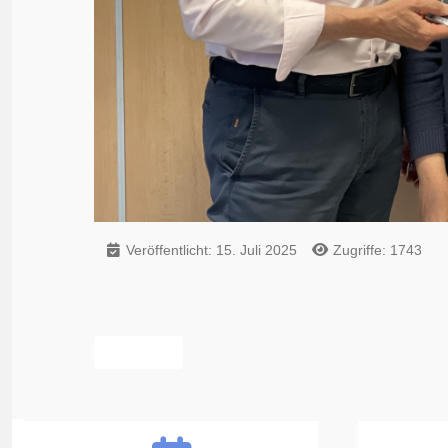
Veröffentlicht: 15. Juli 2025
Zugriffe: 1743
Vorheriger Beitrag: Wenn im September Weihnachtslied
Zurück