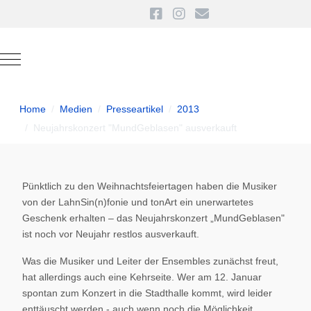
Mobile Menu Toggle
Home
Medien
Presseartikel
2013
Neujahrskonzert "MundGeblasen" ausverkauft
Pünktlich zu den Weihnachtsfeiertagen haben die Musiker
von der LahnSin(n)fonie und tonArt ein unerwartetes
Geschenk erhalten – das Neujahrskonzert „MundGeblasen"
ist noch vor Neujahr restlos ausverkauft.
Was die Musiker und Leiter der Ensembles zunächst freut,
hat allerdings auch eine Kehrseite. Wer am 12. Januar
spontan zum Konzert in die Stadthalle kommt, wird leider
enttäuscht werden - auch wenn noch die Möglichkeit