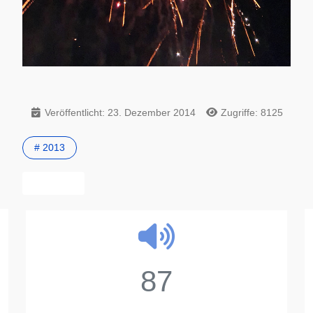
Veröffentlicht: 23. Dezember 2014
Zugriffe: 8125
# 2013
Vorheriger Beitrag: Rollentausch bei den Sängern von tonArt
Zurück
87