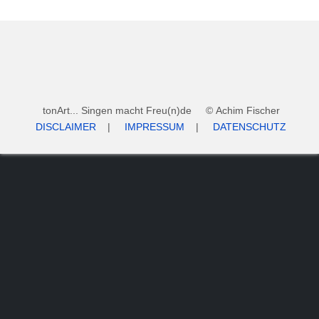
tonArt... Singen macht Freu(n)de © Achim Fischer
DISCLAIMER
|
IMPRESSUM
|
DATENSCHUTZ