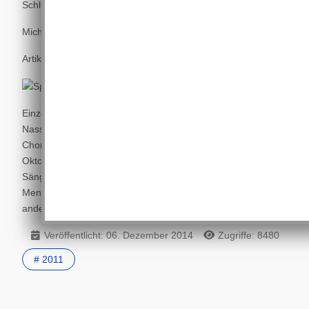
Schließlich gibt es immer Menschen, die Hilfe benötigen.
Michaela Cetto
Artikel erschienen in Rhein-Lahn-Zeitung
Einzeln sind die Chöre übrigens auch ein Hörgenuss. Das
Nassauer Ensemble tonArt bereitet derzeit sein geistliches
Chorkonzert „Laudate" vor, das am Sonntag, 16.
Oktober, 17 Uhr, im Kloster Arnstein erklingen wird. Die
Sängerschar bietet Stücke von Monteverdi, Bach,
Mendelssohn Bartholdy, Schubert, Mozart und vielen
anderen dar. Der Eintritt ist frei.
Veröffentlicht: 06. Dezember 2014
Zugriffe: 8480
# 2011