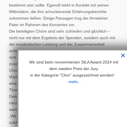
bestimmt sein sollte. Egenolf steht in Kontakt mit seinen
Mitbrüdern, die ihm schockierende Erfahrungsberichte
zukommen ließen. Einige Passagen trug der Arnsteiner
Pater im Rahmen des Konzertes vor.
Die beteiligten Chöre sind sehr zufrieden und glücklich –
nicht nur mit dem Ergebnis der Spenden, sondern auch mit
der musikalischen Leistung und der Zusammenarbeit
schlechthin. „Das wirklich Schöne an dem Konzert war, dass
×
sich drei bekannte Chöre aus Bad Ems und Nassau
Wir sind beim renommierten SILA Award 2024 mit
zusammengetan haben zu einer Art großer
dem zweiten Preis der Jury
Chorvereinigung", sagt Bezirkskantor und Kopf des St.-
in der Kategorie "Chor" ausgezeichnet worden!
Martins-Chores Lutz Brenner. Dass die Aktion unbedingt
mehr...
eine Fortsetzung haben soll, darin sind sich Brenner,
Thomas Diel (tonArt) und Ingo Thrun (evangelischer
Dekanatskantor) einig. Und sie wollen auch nicht auf die
nächste Katastrophe
warten.
„Wir könnten uns gut vorstellen, uns einmal im Jahr für ein
solches Konzert zusammenzutun".