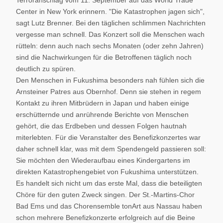
Terroranschlag vom 11. September auf das World Trade
Center in New York erinnern. "Die Katastrophen jagen sich",
sagt Lutz Brenner. Bei den täglichen schlimmen Nachrichten
vergesse man schnell. Das Konzert soll die Menschen wach
rütteln: denn auch nach sechs Monaten (oder zehn Jahren)
sind die Nachwirkungen für die Betroffenen täglich noch
deutlich zu spüren.
Den Menschen in Fukushima besonders nah fühlen sich die
Arnsteiner Patres aus Obernhof. Denn sie stehen in regem
Kontakt zu ihren Mitbrüdern in Japan und haben einige
erschütternde und anrührende Berichte von Menschen
gehört, die das Erdbeben und dessen Folgen hautnah
miterlebten. Für die Veranstalter des Benefizkonzertes war
daher schnell klar, was mit dem Spendengeld passieren soll:
Sie möchten den Wiederaufbau eines Kindergartens im
direkten Katastrophengebiet von Fukushima unterstützen.
Es handelt sich nicht um das erste Mal, dass die beteiligten
Chöre für den guten Zweck singen. Der St.-Martins-Chor
Bad Ems und das Chorensemble tonArt aus Nassau haben
schon mehrere Benefizkonzerte erfolgreich auf die Beine