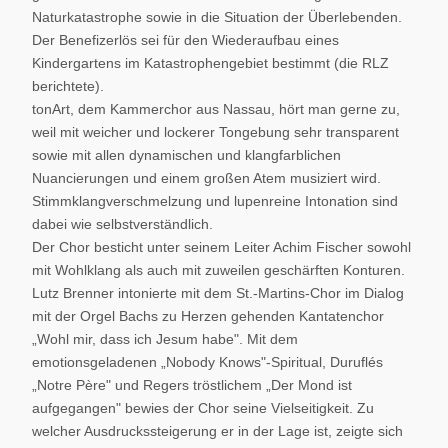
Naturkatastrophe sowie in die Situation der Überlebenden.
Der Benefizerlös sei für den Wiederaufbau eines
Kindergartens im Katastrophengebiet bestimmt (die RLZ
berichtete).
tonArt, dem Kammerchor aus Nassau, hört man gerne zu,
weil mit weicher und lockerer Tongebung sehr transparent
sowie mit allen dynamischen und klangfarblichen
Nuancierungen und einem großen Atem musiziert wird.
Stimmklangverschmelzung und lupenreine Intonation sind
dabei wie selbstverständlich.
Der Chor besticht unter seinem Leiter Achim Fischer sowohl
mit Wohlklang als auch mit zuweilen geschärften Konturen.
Lutz Brenner intonierte mit dem St.-Martins-Chor im Dialog
mit der Orgel Bachs zu Herzen gehenden Kantatenchor
„Wohl mir, dass ich Jesum habe". Mit dem
emotionsgeladenen „Nobody Knows"-Spiritual, Duruflés
„Notre Père" und Regers tröstlichem „Der Mond ist
aufgegangen" bewies der Chor seine Vielseitigkeit. Zu
welcher Ausdruckssteigerung er in der Lage ist, zeigte sich