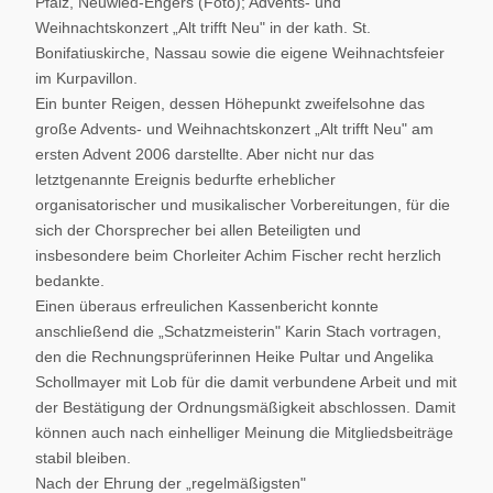
Pfalz, Neuwied-Engers (Foto); Advents- und
Weihnachtskonzert „Alt trifft Neu" in der kath. St.
Bonifatiuskirche, Nassau sowie die eigene Weihnachtsfeier
im Kurpavillon.
Ein bunter Reigen, dessen Höhepunkt zweifelsohne das
große Advents- und Weihnachtskonzert „Alt trifft Neu" am
ersten Advent 2006 darstellte. Aber nicht nur das
letztgenannte Ereignis bedurfte erheblicher
organisatorischer und musikalischer Vorbereitungen, für die
sich der Chorsprecher bei allen Beteiligten und
insbesondere beim Chorleiter Achim Fischer recht herzlich
bedankte.
Einen überaus erfreulichen Kassenbericht konnte
anschließend die „Schatzmeisterin" Karin Stach vortragen,
den die Rechnungsprüferinnen Heike Pultar und Angelika
Schollmayer mit Lob für die damit verbundene Arbeit und mit
der Bestätigung der Ordnungsmäßigkeit abschlossen. Damit
können auch nach einhelliger Meinung die Mitgliedsbeiträge
stabil bleiben.
Nach der Ehrung der „regelmäßigsten"