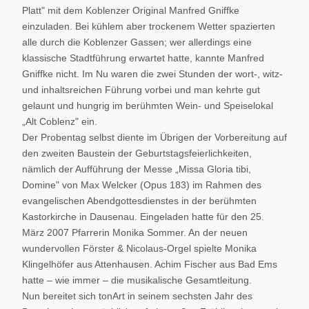
Platt" mit dem Koblenzer Original Manfred Gniffke
einzuladen. Bei kühlem aber trockenem Wetter spazierten
alle durch die Koblenzer Gassen; wer allerdings eine
klassische Stadtführung erwartet hatte, kannte Manfred
Gniffke nicht. Im Nu waren die zwei Stunden der wort-, witz-
und inhaltsreichen Führung vorbei und man kehrte gut
gelaunt und hungrig im berühmten Wein- und Speiselokal
„Alt Coblenz" ein.
Der Probentag selbst diente im Übrigen der Vorbereitung auf
den zweiten Baustein der Geburtstagsfeierlichkeiten,
nämlich der Aufführung der Messe „Missa Gloria tibi,
Domine" von Max Welcker (Opus 183) im Rahmen des
evangelischen Abendgottesdienstes in der berühmten
Kastorkirche in Dausenau. Eingeladen hatte für den 25.
März 2007 Pfarrerin Monika Sommer. An der neuen
wundervollen Förster & Nicolaus-Orgel spielte Monika
Klingelhöfer aus Attenhausen. Achim Fischer aus Bad Ems
hatte – wie immer – die musikalische Gesamtleitung.
Nun bereitet sich tonArt in seinem sechsten Jahr des