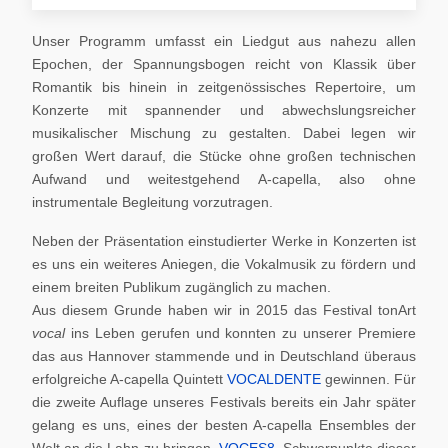
Unser Programm umfasst ein Liedgut aus nahezu allen
Epochen, der Spannungsbogen reicht von Klassik über
Romantik bis hinein in zeitgenössisches Repertoire, um
Konzerte mit spannender und abwechslungsreicher
musikalischer Mischung zu gestalten. Dabei legen wir
großen Wert darauf, die Stücke ohne großen technischen
Aufwand und weitestgehend A-capella, also ohne
instrumentale Begleitung vorzutragen.
Neben der Präsentation einstudierter Werke in Konzerten ist
es uns ein weiteres Aniegen, die Vokalmusik zu fördern und
einem breiten Publikum zugänglich zu machen.
Aus diesem Grunde haben wir in 2015 das Festival tonArt
vocal
ins Leben gerufen und konnten zu unserer Premiere
das aus Hannover stammende und in Deutschland überaus
erfolgreiche A-capella Quintett
VOCALDENTE
gewinnen. Für
die zweite Auflage unseres Festivals bereits ein Jahr später
gelang es uns, eines der besten A-capella Ensembles der
Welt an die Lahn zu bringen,
VOCES8
. Schwerpunkte dieser