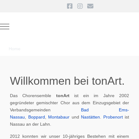
Mobile Menu Toggle
Home
Willkommen bei tonArt.
Das Chorensemble
tonArt
ist ein im Jahre 2002
gegründeter gemischter Chor aus dem Einzugsgebiet der
Verbandsgemeinden
Bad Ems-
Nassau
,
Boppard
,
Montabaur
und
Nastätten
.
Probenort
ist
Nassau an der Lahn.
2012 konnten wir unser 10-jähriges Bestehen mit einem