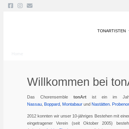
TONARTISTEN
Home
Willkommen bei tonA
Das Chorensemble
tonArt
ist ein im Jah
Nassau
,
Boppard
,
Montabaur
und
Nastätten
.
Probenor
2012 konnten wir unser 10-jähriges Bestehen mit eine
eingetragener Verein (seit Oktober 2005) best