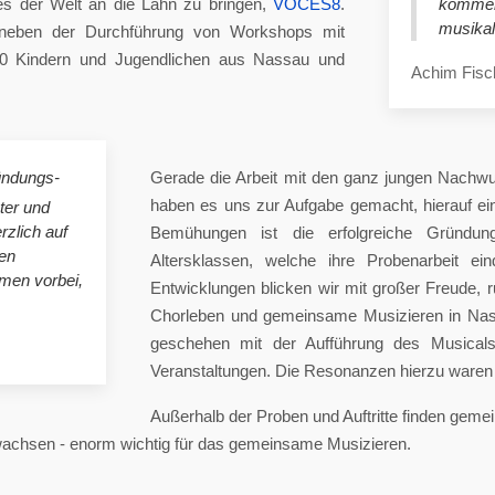
es der Welt an die Lahn zu bringen,
VOCES8
.
komme
musikal
eben der Durchführung von Workshops mit
00 Kindern und Jugendlichen aus Nassau und
Achim Fisc
ündungs-
Gerade die Arbeit mit den ganz jungen Nachwu
haben es uns zur Aufgabe gemacht, hierauf e
ster und
rzlich auf
Bemühungen ist die erfolgreiche Gründung
en
Altersklassen, welche ihre Probenarbeit ei
mmen vorbei,
Entwicklungen blicken wir mit großer Freude, 
Chorleben und gemeinsame Musizieren in Nas
geschehen mit der Aufführung des Musicals 
Veranstaltungen. Die Resonanzen hierzu waren 
Außerhalb der Proben und Auftritte finden gem
 wachsen - enorm wichtig für das gemeinsame Musizieren.