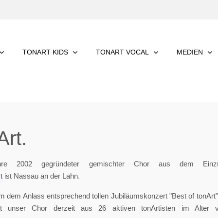
TONART KIDS
TONART VOCAL
MEDIEN
rt.
re 2002 gegründeter gemischter Chor aus dem Einzu
t
ist Nassau an der Lahn.
m dem Anlass entsprechend tollen Jubiläumskonzert "Best of tonArt", 
eht unser Chor derzeit aus 26 aktiven tonArtisten im Alter 