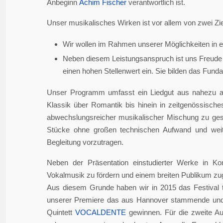
Anbeginn
Achim Fischer
verantwortlich ist.
Unser musikalisches Wirken ist vor allem von zwei Zie
Wir wollen im Rahmen unserer Möglichkeiten in er
Neben diesem Leistungsanspruch ist uns Freude 
einen hohen Stellenwert ein. Sie bilden das Fundame
Unser Programm umfasst ein Liedgut aus nahezu a
Klassik über Romantik bis hinein in zeitgenössisch
abwechslungsreicher musikalischer Mischung zu gesta
Stücke ohne großen technischen Aufwand und weite
Begleitung vorzutragen.
Neben der Präsentation einstudierter Werke in Ko
Vokalmusik zu fördern und einem breiten Publikum z
Aus diesem Grunde haben wir in 2015 das Festival 
unserer Premiere das aus Hannover stammende und i
Quintett
VOCALDENTE
gewinnen. Für die zweite Auf