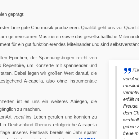
len geprägt:
ster Linie gute Chormusik produzieren. Qualität geht uns vor Quantit
am gemeinsamen Musizieren sowie das gesellschaftliche Miteinander
nt für ein gut funktionierendes Miteinander und sind selbstverständlich
llen Epochen, der Spannungsbogen reicht von
es Repertoire, um Konzerte mit spannender und
Für
lten. Dabei legen wir großen Wert darauf, die
von An
stgehend A-capella, also ohne instrumentale
musikal
verantw
erfüllt 
nzerten ist es uns ein weiteres Aniegen, die
Freude. 
ugänglich zu machen.
dem Cho
tonArt
vocal
ins Leben gerufen und konnten zu
wertvol
n Deutschland überaus erfolgreiche A-capella
geben 
lage unseres Festivals bereits ein Jahr später
freue m