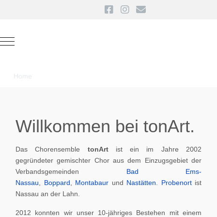
Mobile Menu Toggle
Home
Willkommen bei tonArt.
Das Chorensemble
tonArt
ist ein im Jahre 2002
gegründeter gemischter Chor aus dem Einzugsgebiet der
Verbandsgemeinden
Bad Ems-
Nassau
,
Boppard
,
Montabaur
und
Nastätten
.
Probenort
ist
Nassau an der Lahn.
2012 konnten wir unser 10-jähriges Bestehen mit einem