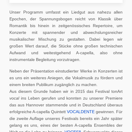
Unser Programm umfasst ein Liedgut aus nahezu allen
Epochen, der Spannungsbogen reicht von Klassik über
Romantik bis hinein in zeitgenössisches Repertoire, um
Konzerte mit spannender und abwechslungsreicher
musikalischer Mischung zu gestalten. Dabei legen wir
großen Wert darauf, die Stücke ohne großen technischen
Aufwand und weitestgehend A-capella, also ohne
instrumentale Begleitung vorzutragen.
Neben der Präsentation einstudierter Werke in Konzerten ist
es uns ein weiteres Aniegen, die Vokalmusik zu fördern und
einem breiten Publikum zugänglich zu machen.
Aus diesem Grunde haben wir in 2015 das Festival tonArt
vocal
ins Leben gerufen und konnten zu unserer Premiere
das aus Hannover stammende und in Deutschland überaus
erfolgreiche A-capella Quintett
VOCALDENTE
gewinnen. Für
die zweite Auflage unseres Festivals bereits ein Jahr später
gelang es uns, eines der besten A-capella Ensembles der
Welt an die Lahn zu bringen,
VOCES8
. Schwerpunkte dieser