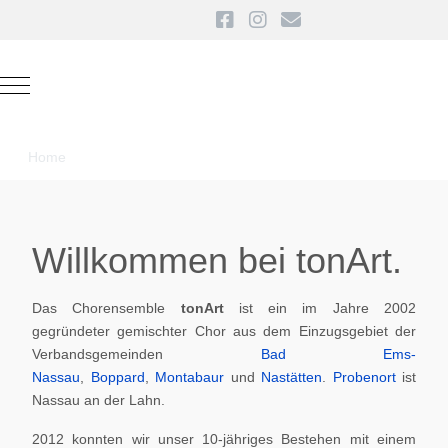
Mobile Menu Toggle
Home
Willkommen bei tonArt.
Das Chorensemble
tonArt
ist ein im Jahre 2002
gegründeter gemischter Chor aus dem Einzugsgebiet der
Verbandsgemeinden
Bad Ems-
Nassau
,
Boppard
,
Montabaur
und
Nastätten
.
Probenort
ist
Nassau an der Lahn.
2012 konnten wir unser 10-jähriges Bestehen mit einem