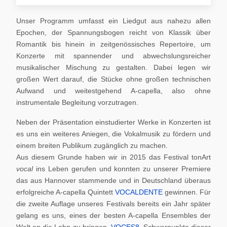
Unser Programm umfasst ein Liedgut aus nahezu allen
Epochen, der Spannungsbogen reicht von Klassik über
Romantik bis hinein in zeitgenössisches Repertoire, um
Konzerte mit spannender und abwechslungsreicher
musikalischer Mischung zu gestalten. Dabei legen wir
großen Wert darauf, die Stücke ohne großen technischen
Aufwand und weitestgehend A-capella, also ohne
instrumentale Begleitung vorzutragen.
Neben der Präsentation einstudierter Werke in Konzerten ist
es uns ein weiteres Aniegen, die Vokalmusik zu fördern und
einem breiten Publikum zugänglich zu machen.
Aus diesem Grunde haben wir in 2015 das Festival tonArt
vocal
ins Leben gerufen und konnten zu unserer Premiere
das aus Hannover stammende und in Deutschland überaus
erfolgreiche A-capella Quintett
VOCALDENTE
gewinnen. Für
die zweite Auflage unseres Festivals bereits ein Jahr später
gelang es uns, eines der besten A-capella Ensembles der
Welt an die Lahn zu bringen,
VOCES8
. Schwerpunkte dieser