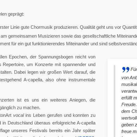
len geprägt:
ster Linie gute Chormusik produzieren. Qualität geht uns vor Quantit
am gemeinsamen Musizieren sowie das gesellschaftliche Miteinander
nt für ein gut funktionierendes Miteinander und sind selbstverständlich
llen Epochen, der Spannungsbogen reicht von
es Repertoire, um Konzerte mit spannender und
Für
lten. Dabei legen wir großen Wert darauf, die
von An
stgehend A-capella, also ohne instrumentale
musikal
verantw
erfüllt 
nzerten ist es uns ein weiteres Aniegen, die
Freude. 
ugänglich zu machen.
dem Cho
tonArt
vocal
ins Leben gerufen und konnten zu
wertvol
n Deutschland überaus erfolgreiche A-capella
geben 
lage unseres Festivals bereits ein Jahr später
freue m