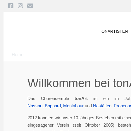
TONARTISTEN
Home
Willkommen bei tonA
Das Chorensemble
tonArt
ist ein im Jah
Nassau
,
Boppard
,
Montabaur
und
Nastätten
.
Probenor
2012 konnten wir unser 10-jähriges Bestehen mit eine
eingetragener Verein (seit Oktober 2005) best