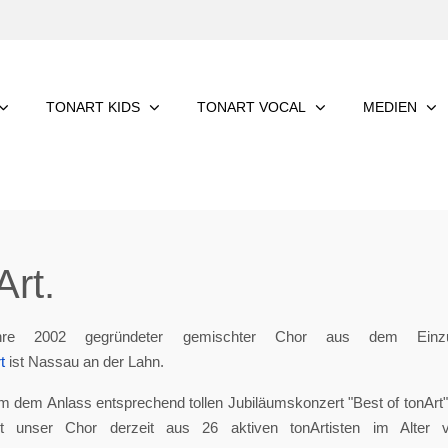
TONART KIDS
TONART VOCAL
MEDIEN
rt.
re 2002 gegründeter gemischter Chor aus dem Einzu
t
ist Nassau an der Lahn.
m dem Anlass entsprechend tollen Jubiläumskonzert "Best of tonArt", 
eht unser Chor derzeit aus 26 aktiven tonArtisten im Alter 