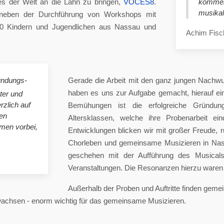
es der Welt an die Lahn zu bringen,
VOCES8
.
komme
musikal
eben der Durchführung von Workshops mit
00 Kindern und Jugendlichen aus Nassau und
Achim Fisc
ündungs-
Gerade die Arbeit mit den ganz jungen Nachwu
haben es uns zur Aufgabe gemacht, hierauf e
ster und
rzlich auf
Bemühungen ist die erfolgreiche Gründung
en
Altersklassen, welche ihre Probenarbeit ei
mmen vorbei,
Entwicklungen blicken wir mit großer Freude, 
Chorleben und gemeinsame Musizieren in Nas
geschehen mit der Aufführung des Musicals 
Veranstaltungen. Die Resonanzen hierzu waren 
Außerhalb der Proben und Auftritte finden gem
 wachsen - enorm wichtig für das gemeinsame Musizieren.