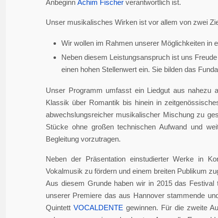
Anbeginn
Achim Fischer
verantwortlich ist.
Unser musikalisches Wirken ist vor allem von zwei Zie
Wir wollen im Rahmen unserer Möglichkeiten in er
Neben diesem Leistungsanspruch ist uns Freude 
einen hohen Stellenwert ein. Sie bilden das Fundame
Unser Programm umfasst ein Liedgut aus nahezu a
Klassik über Romantik bis hinein in zeitgenössisch
abwechslungsreicher musikalischer Mischung zu gesta
Stücke ohne großen technischen Aufwand und weite
Begleitung vorzutragen.
Neben der Präsentation einstudierter Werke in Ko
Vokalmusik zu fördern und einem breiten Publikum z
Aus diesem Grunde haben wir in 2015 das Festival 
unserer Premiere das aus Hannover stammende und i
Quintett
VOCALDENTE
gewinnen. Für die zweite Auf