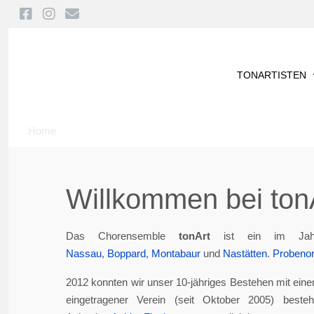
TONARTISTEN
Home
Willkommen bei tonA
Das Chorensemble
tonArt
ist ein im Jah
Nassau
,
Boppard
,
Montabaur
und
Nastätten
.
Probenor
2012 konnten wir unser 10-jähriges Bestehen mit eine
eingetragener Verein (seit Oktober 2005) best