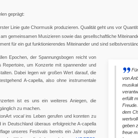
len geprägt:
ster Linie gute Chormusik produzieren. Qualität geht uns vor Quantit
am gemeinsamen Musizieren sowie das gesellschaftliche Miteinander
nt für ein gut funktionierendes Miteinander und sind selbstverständlich
llen Epochen, der Spannungsbogen reicht von
es Repertoire, um Konzerte mit spannender und
Für
lten. Dabei legen wir großen Wert darauf, die
von An
stgehend A-capella, also ohne instrumentale
musikal
verantw
erfüllt 
nzerten ist es uns ein weiteres Aniegen, die
Freude. 
ugänglich zu machen.
dem Cho
tonArt
vocal
ins Leben gerufen und konnten zu
wertvol
n Deutschland überaus erfolgreiche A-capella
geben 
lage unseres Festivals bereits ein Jahr später
freue m