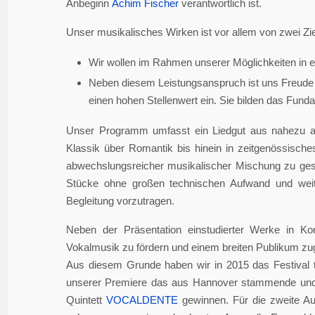
Anbeginn
Achim Fischer
verantwortlich ist.
Unser musikalisches Wirken ist vor allem von zwei Zie
Wir wollen im Rahmen unserer Möglichkeiten in er
Neben diesem Leistungsanspruch ist uns Freude 
einen hohen Stellenwert ein. Sie bilden das Fundame
Unser Programm umfasst ein Liedgut aus nahezu a
Klassik über Romantik bis hinein in zeitgenössisch
abwechslungsreicher musikalischer Mischung zu gesta
Stücke ohne großen technischen Aufwand und weite
Begleitung vorzutragen.
Neben der Präsentation einstudierter Werke in Ko
Vokalmusik zu fördern und einem breiten Publikum z
Aus diesem Grunde haben wir in 2015 das Festival 
unserer Premiere das aus Hannover stammende und i
Quintett
VOCALDENTE
gewinnen. Für die zweite Auf