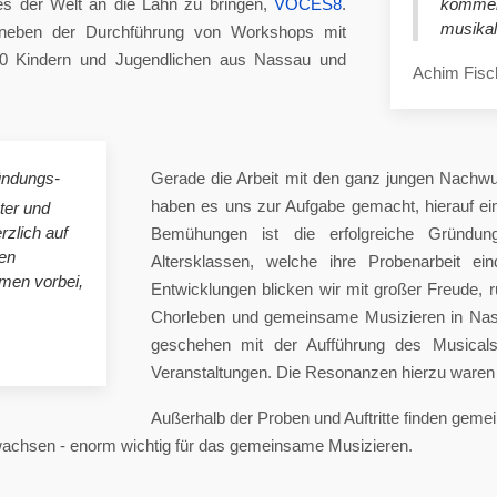
es der Welt an die Lahn zu bringen,
VOCES8
.
komme
musikal
eben der Durchführung von Workshops mit
00 Kindern und Jugendlichen aus Nassau und
Achim Fisc
ündungs-
Gerade die Arbeit mit den ganz jungen Nachwu
haben es uns zur Aufgabe gemacht, hierauf e
ster und
rzlich auf
Bemühungen ist die erfolgreiche Gründung
en
Altersklassen, welche ihre Probenarbeit ei
mmen vorbei,
Entwicklungen blicken wir mit großer Freude, 
Chorleben und gemeinsame Musizieren in Nas
geschehen mit der Aufführung des Musicals 
Veranstaltungen. Die Resonanzen hierzu waren 
Außerhalb der Proben und Auftritte finden gem
 wachsen - enorm wichtig für das gemeinsame Musizieren.