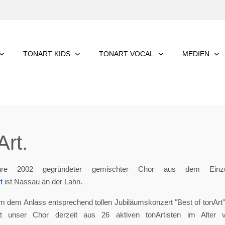
TONART KIDS
TONART VOCAL
MEDIEN
rt.
re 2002 gegründeter gemischter Chor aus dem Einzu
t
ist Nassau an der Lahn.
m dem Anlass entsprechend tollen Jubiläumskonzert "Best of tonArt", 
eht unser Chor derzeit aus 26 aktiven tonArtisten im Alter 