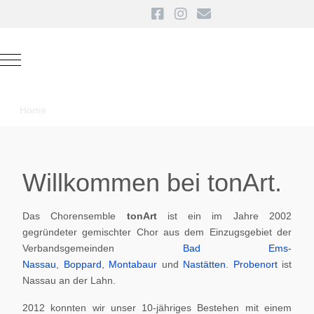
Mobile Menu Toggle
Home
Willkommen bei tonArt.
Das Chorensemble
tonArt
ist ein im Jahre 2002
gegründeter gemischter Chor aus dem Einzugsgebiet der
Verbandsgemeinden
Bad Ems-
Nassau
,
Boppard
,
Montabaur
und
Nastätten
.
Probenort
ist
Nassau an der Lahn.
2012 konnten wir unser 10-jähriges Bestehen mit einem