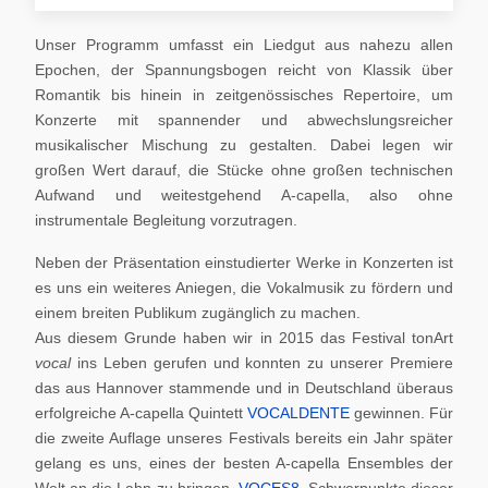
Unser Programm umfasst ein Liedgut aus nahezu allen
Epochen, der Spannungsbogen reicht von Klassik über
Romantik bis hinein in zeitgenössisches Repertoire, um
Konzerte mit spannender und abwechslungsreicher
musikalischer Mischung zu gestalten. Dabei legen wir
großen Wert darauf, die Stücke ohne großen technischen
Aufwand und weitestgehend A-capella, also ohne
instrumentale Begleitung vorzutragen.
Neben der Präsentation einstudierter Werke in Konzerten ist
es uns ein weiteres Aniegen, die Vokalmusik zu fördern und
einem breiten Publikum zugänglich zu machen.
Aus diesem Grunde haben wir in 2015 das Festival tonArt
vocal
ins Leben gerufen und konnten zu unserer Premiere
das aus Hannover stammende und in Deutschland überaus
erfolgreiche A-capella Quintett
VOCALDENTE
gewinnen. Für
die zweite Auflage unseres Festivals bereits ein Jahr später
gelang es uns, eines der besten A-capella Ensembles der
Welt an die Lahn zu bringen,
VOCES8
. Schwerpunkte dieser