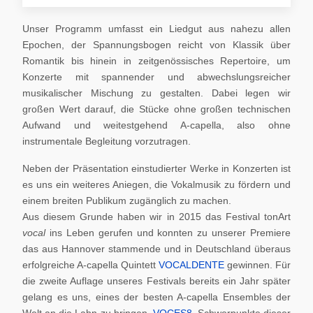
Unser Programm umfasst ein Liedgut aus nahezu allen
Epochen, der Spannungsbogen reicht von Klassik über
Romantik bis hinein in zeitgenössisches Repertoire, um
Konzerte mit spannender und abwechslungsreicher
musikalischer Mischung zu gestalten. Dabei legen wir
großen Wert darauf, die Stücke ohne großen technischen
Aufwand und weitestgehend A-capella, also ohne
instrumentale Begleitung vorzutragen.
Neben der Präsentation einstudierter Werke in Konzerten ist
es uns ein weiteres Aniegen, die Vokalmusik zu fördern und
einem breiten Publikum zugänglich zu machen.
Aus diesem Grunde haben wir in 2015 das Festival tonArt
vocal
ins Leben gerufen und konnten zu unserer Premiere
das aus Hannover stammende und in Deutschland überaus
erfolgreiche A-capella Quintett
VOCALDENTE
gewinnen. Für
die zweite Auflage unseres Festivals bereits ein Jahr später
gelang es uns, eines der besten A-capella Ensembles der
Welt an die Lahn zu bringen,
VOCES8
. Schwerpunkte dieser