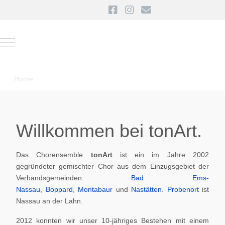
Mobile Menu Toggle
Home
Willkommen bei tonArt.
Das Chorensemble
tonArt
ist ein im Jahre 2002
gegründeter gemischter Chor aus dem Einzugsgebiet der
Verbandsgemeinden
Bad Ems-
Nassau
,
Boppard
,
Montabaur
und
Nastätten
.
Probenort
ist
Nassau an der Lahn.
2012 konnten wir unser 10-jähriges Bestehen mit einem