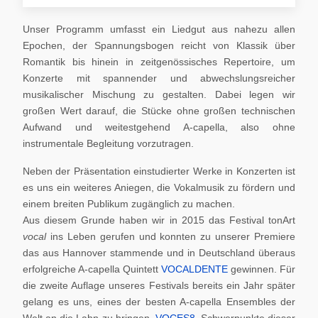
Unser Programm umfasst ein Liedgut aus nahezu allen
Epochen, der Spannungsbogen reicht von Klassik über
Romantik bis hinein in zeitgenössisches Repertoire, um
Konzerte mit spannender und abwechslungsreicher
musikalischer Mischung zu gestalten. Dabei legen wir
großen Wert darauf, die Stücke ohne großen technischen
Aufwand und weitestgehend A-capella, also ohne
instrumentale Begleitung vorzutragen.
Neben der Präsentation einstudierter Werke in Konzerten ist
es uns ein weiteres Aniegen, die Vokalmusik zu fördern und
einem breiten Publikum zugänglich zu machen.
Aus diesem Grunde haben wir in 2015 das Festival tonArt
vocal
ins Leben gerufen und konnten zu unserer Premiere
das aus Hannover stammende und in Deutschland überaus
erfolgreiche A-capella Quintett
VOCALDENTE
gewinnen. Für
die zweite Auflage unseres Festivals bereits ein Jahr später
gelang es uns, eines der besten A-capella Ensembles der
Welt an die Lahn zu bringen,
VOCES8
. Schwerpunkte dieser