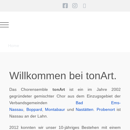
Mobile Menu Toggle
Home
Willkommen bei tonArt.
Das Chorensemble
tonArt
ist ein im Jahre 2002
gegründeter gemischter Chor aus dem Einzugsgebiet der
Verbandsgemeinden
Bad Ems-
Nassau
,
Boppard
,
Montabaur
und
Nastätten
.
Probenort
ist
Nassau an der Lahn.
2012 konnten wir unser 10-jähriges Bestehen mit einem