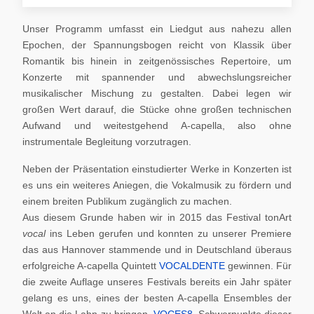
Unser Programm umfasst ein Liedgut aus nahezu allen
Epochen, der Spannungsbogen reicht von Klassik über
Romantik bis hinein in zeitgenössisches Repertoire, um
Konzerte mit spannender und abwechslungsreicher
musikalischer Mischung zu gestalten. Dabei legen wir
großen Wert darauf, die Stücke ohne großen technischen
Aufwand und weitestgehend A-capella, also ohne
instrumentale Begleitung vorzutragen.
Neben der Präsentation einstudierter Werke in Konzerten ist
es uns ein weiteres Aniegen, die Vokalmusik zu fördern und
einem breiten Publikum zugänglich zu machen.
Aus diesem Grunde haben wir in 2015 das Festival tonArt
vocal
ins Leben gerufen und konnten zu unserer Premiere
das aus Hannover stammende und in Deutschland überaus
erfolgreiche A-capella Quintett
VOCALDENTE
gewinnen. Für
die zweite Auflage unseres Festivals bereits ein Jahr später
gelang es uns, eines der besten A-capella Ensembles der
Welt an die Lahn zu bringen,
VOCES8
. Schwerpunkte dieser