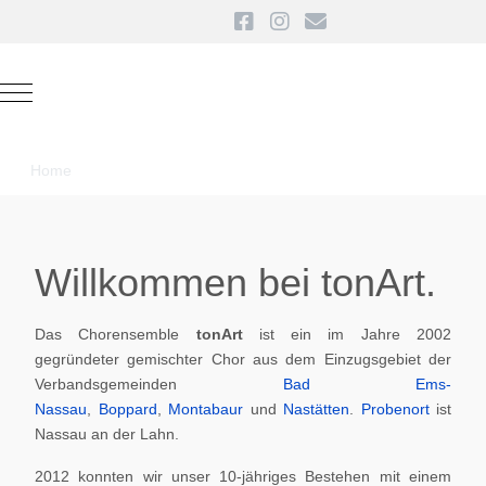
Mobile Menu Toggle
Home
Willkommen bei tonArt.
Das Chorensemble
tonArt
ist ein im Jahre 2002
gegründeter gemischter Chor aus dem Einzugsgebiet der
Verbandsgemeinden
Bad Ems-
Nassau
,
Boppard
,
Montabaur
und
Nastätten
.
Probenort
ist
Nassau an der Lahn.
2012 konnten wir unser 10-jähriges Bestehen mit einem