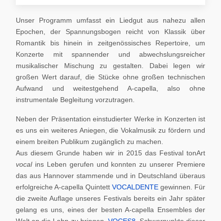
Unser Programm umfasst ein Liedgut aus nahezu allen
Epochen, der Spannungsbogen reicht von Klassik über
Romantik bis hinein in zeitgenössisches Repertoire, um
Konzerte mit spannender und abwechslungsreicher
musikalischer Mischung zu gestalten. Dabei legen wir
großen Wert darauf, die Stücke ohne großen technischen
Aufwand und weitestgehend A-capella, also ohne
instrumentale Begleitung vorzutragen.
Neben der Präsentation einstudierter Werke in Konzerten ist
es uns ein weiteres Aniegen, die Vokalmusik zu fördern und
einem breiten Publikum zugänglich zu machen.
Aus diesem Grunde haben wir in 2015 das Festival tonArt
vocal
ins Leben gerufen und konnten zu unserer Premiere
das aus Hannover stammende und in Deutschland überaus
erfolgreiche A-capella Quintett
VOCALDENTE
gewinnen. Für
die zweite Auflage unseres Festivals bereits ein Jahr später
gelang es uns, eines der besten A-capella Ensembles der
Welt an die Lahn zu bringen,
VOCES8
. Schwerpunkte dieser