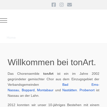
Mobile Menu Toggle
Home
Willkommen bei tonArt.
Das Chorensemble
tonArt
ist ein im Jahre 2002
gegründeter gemischter Chor aus dem Einzugsgebiet der
Verbandsgemeinden
Bad Ems-
Nassau
,
Boppard
,
Montabaur
und
Nastätten
.
Probenort
ist
Nassau an der Lahn.
2012 konnten wir unser 10-jähriges Bestehen mit einem