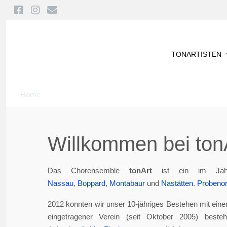
TONARTISTEN
Home
Willkommen bei tonA
Das Chorensemble
tonArt
ist ein im Jah
Nassau
,
Boppard
,
Montabaur
und
Nastätten
.
Probenor
2012 konnten wir unser 10-jähriges Bestehen mit eine
eingetragener Verein (seit Oktober 2005) best