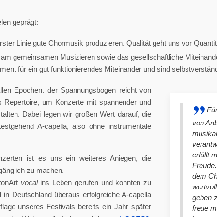
len geprägt:
ster Linie gute Chormusik produzieren. Qualität geht uns vor Quantit
am gemeinsamen Musizieren sowie das gesellschaftliche Miteinander
nt für ein gut funktionierendes Miteinander und sind selbstverständlich
llen Epochen, der Spannungsbogen reicht von
es Repertoire, um Konzerte mit spannender und
Für
lten. Dabei legen wir großen Wert darauf, die
von An
stgehend A-capella, also ohne instrumentale
musikal
verantw
erfüllt 
nzerten ist es uns ein weiteres Aniegen, die
Freude. 
ugänglich zu machen.
dem Cho
tonArt
vocal
ins Leben gerufen und konnten zu
wertvol
n Deutschland überaus erfolgreiche A-capella
geben 
lage unseres Festivals bereits ein Jahr später
freue m