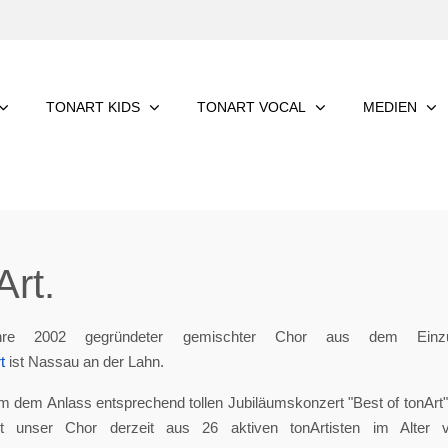
TONART KIDS
TONART VOCAL
MEDIEN
rt.
re 2002 gegründeter gemischter Chor aus dem Einzu
t
ist Nassau an der Lahn.
m dem Anlass entsprechend tollen Jubiläumskonzert "Best of tonArt", 
eht unser Chor derzeit aus 26 aktiven tonArtisten im Alter 