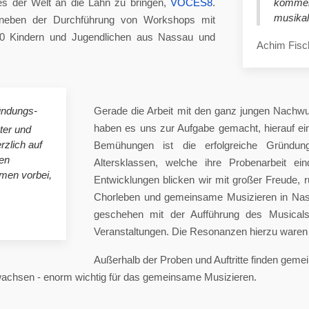
es der Welt an die Lahn zu bringen,
VOCES8
.
komme
musikal
eben der Durchführung von Workshops mit
00 Kindern und Jugendlichen aus Nassau und
Achim Fisc
ündungs-
Gerade die Arbeit mit den ganz jungen Nachwu
haben es uns zur Aufgabe gemacht, hierauf e
ster und
rzlich auf
Bemühungen ist die erfolgreiche Gründung
en
Altersklassen, welche ihre Probenarbeit ei
mmen vorbei,
Entwicklungen blicken wir mit großer Freude, 
Chorleben und gemeinsame Musizieren in Nas
geschehen mit der Aufführung des Musicals 
Veranstaltungen. Die Resonanzen hierzu waren 
Außerhalb der Proben und Auftritte finden gem
 wachsen - enorm wichtig für das gemeinsame Musizieren.