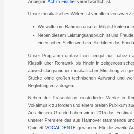
Anbeginn
Achim Fischer
verantwortlich ist.
Unser musikalisches Wirken ist vor allem von zwei Zie
Wir wollen im Rahmen unserer Möglichkeiten in er
Neben diesem Leistungsanspruch ist uns Freude 
einen hohen Stellenwert ein. Sie bilden das Fundame
Unser Programm umfasst ein Liedgut aus nahezu a
Klassik über Romantik bis hinein in zeitgenössisch
abwechslungsreicher musikalischer Mischung zu gesta
Stücke ohne großen technischen Aufwand und weite
Begleitung vorzutragen.
Neben der Präsentation einstudierter Werke in Ko
Vokalmusik zu fördern und einem breiten Publikum z
Aus diesem Grunde haben wir in 2015 das Festival 
unserer Premiere das aus Hannover stammende und i
Quintett
VOCALDENTE
gewinnen. Für die zweite Auf