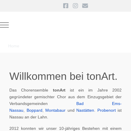
Mobile Menu Toggle
Home
Willkommen bei tonArt.
Das Chorensemble
tonArt
ist ein im Jahre 2002
gegründeter gemischter Chor aus dem Einzugsgebiet der
Verbandsgemeinden
Bad Ems-
Nassau
,
Boppard
,
Montabaur
und
Nastätten
.
Probenort
ist
Nassau an der Lahn.
2012 konnten wir unser 10-jähriges Bestehen mit einem