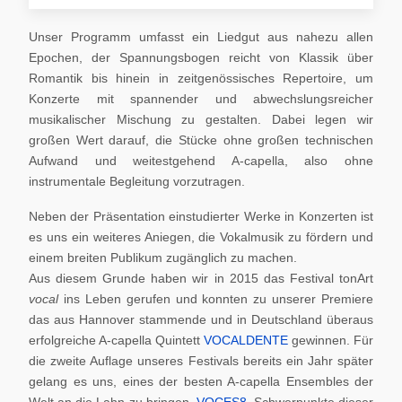
Unser Programm umfasst ein Liedgut aus nahezu allen
Epochen, der Spannungsbogen reicht von Klassik über
Romantik bis hinein in zeitgenössisches Repertoire, um
Konzerte mit spannender und abwechslungsreicher
musikalischer Mischung zu gestalten. Dabei legen wir
großen Wert darauf, die Stücke ohne großen technischen
Aufwand und weitestgehend A-capella, also ohne
instrumentale Begleitung vorzutragen.
Neben der Präsentation einstudierter Werke in Konzerten ist
es uns ein weiteres Aniegen, die Vokalmusik zu fördern und
einem breiten Publikum zugänglich zu machen.
Aus diesem Grunde haben wir in 2015 das Festival tonArt
vocal
ins Leben gerufen und konnten zu unserer Premiere
das aus Hannover stammende und in Deutschland überaus
erfolgreiche A-capella Quintett
VOCALDENTE
gewinnen. Für
die zweite Auflage unseres Festivals bereits ein Jahr später
gelang es uns, eines der besten A-capella Ensembles der
Welt an die Lahn zu bringen,
VOCES8
. Schwerpunkte dieser