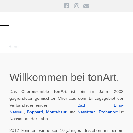
Mobile Menu Toggle
Home
Willkommen bei tonArt.
Das Chorensemble
tonArt
ist ein im Jahre 2002
gegründeter gemischter Chor aus dem Einzugsgebiet der
Verbandsgemeinden
Bad Ems-
Nassau
,
Boppard
,
Montabaur
und
Nastätten
.
Probenort
ist
Nassau an der Lahn.
2012 konnten wir unser 10-jähriges Bestehen mit einem