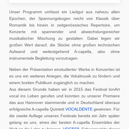
Unser Programm umfasst ein Liedgut aus nahezu allen
Epochen, der Spannungsbogen reicht von Klassik über
Romantik bis hinein in zeitgenössisches Repertoire, um
Konzerte mit spannender und abwechslungsreicher
musikalischer Mischung zu gestalten. Dabei legen wir
großen Wert darauf, die Stücke ohne großen technischen
Aufwand und weitestgehend A-capella, also ohne
instrumentale Begleitung vorzutragen.
Neben der Präsentation einstudierter Werke in Konzerten ist
es uns ein weiteres Aniegen, die Vokalmusik zu fördern und
einem breiten Publikum zugänglich zu machen.
Aus diesem Grunde haben wir in 2015 das Festival tonArt
vocal
ins Leben gerufen und konnten zu unserer Premiere
das aus Hannover stammende und in Deutschland überaus
erfolgreiche A-capella Quintett
VOCALDENTE
gewinnen. Für
die zweite Auflage unseres Festivals bereits ein Jahr später
gelang es uns, eines der besten A-capella Ensembles der
Welt an die Lahn zu bringen,
VOCES8
. Schwerpunkte dieser