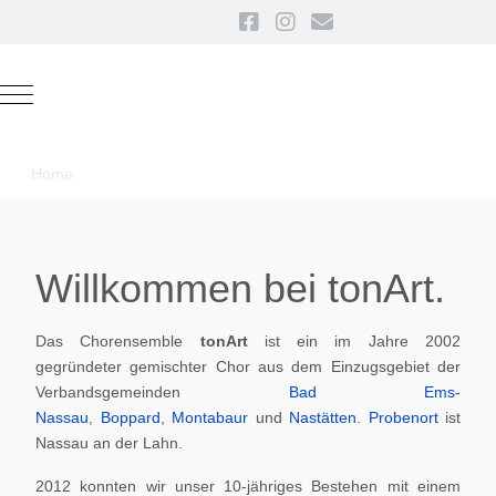
Mobile Menu Toggle
Home
Willkommen bei tonArt.
Das Chorensemble
tonArt
ist ein im Jahre 2002
gegründeter gemischter Chor aus dem Einzugsgebiet der
Verbandsgemeinden
Bad Ems-
Nassau
,
Boppard
,
Montabaur
und
Nastätten
.
Probenort
ist
Nassau an der Lahn.
2012 konnten wir unser 10-jähriges Bestehen mit einem