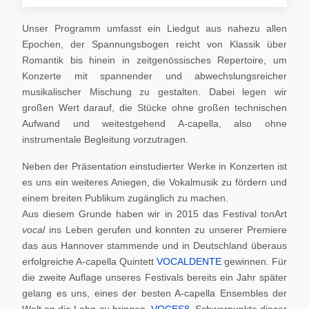
Unser Programm umfasst ein Liedgut aus nahezu allen
Epochen, der Spannungsbogen reicht von Klassik über
Romantik bis hinein in zeitgenössisches Repertoire, um
Konzerte mit spannender und abwechslungsreicher
musikalischer Mischung zu gestalten. Dabei legen wir
großen Wert darauf, die Stücke ohne großen technischen
Aufwand und weitestgehend A-capella, also ohne
instrumentale Begleitung vorzutragen.
Neben der Präsentation einstudierter Werke in Konzerten ist
es uns ein weiteres Aniegen, die Vokalmusik zu fördern und
einem breiten Publikum zugänglich zu machen.
Aus diesem Grunde haben wir in 2015 das Festival tonArt
vocal
ins Leben gerufen und konnten zu unserer Premiere
das aus Hannover stammende und in Deutschland überaus
erfolgreiche A-capella Quintett
VOCALDENTE
gewinnen. Für
die zweite Auflage unseres Festivals bereits ein Jahr später
gelang es uns, eines der besten A-capella Ensembles der
Welt an die Lahn zu bringen,
VOCES8
. Schwerpunkte dieser