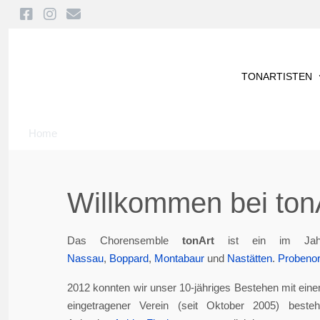
TONARTISTEN
Home
Willkommen bei tonA
Das Chorensemble
tonArt
ist ein im Jah
Nassau
,
Boppard
,
Montabaur
und
Nastätten
.
Probenor
2012 konnten wir unser 10-jähriges Bestehen mit eine
eingetragener Verein (seit Oktober 2005) best