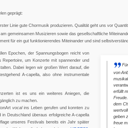
len geprägt:
ster Linie gute Chormusik produzieren. Qualität geht uns vor Quantit
am gemeinsamen Musizieren sowie das gesellschaftliche Miteinander
nt für ein gut funktionierendes Miteinander und sind selbstverständlich
llen Epochen, der Spannungsbogen reicht von
es Repertoire, um Konzerte mit spannender und
Für
lten. Dabei legen wir großen Wert darauf, die
von An
stgehend A-capella, also ohne instrumentale
musikal
verantw
erfüllt 
nzerten ist es uns ein weiteres Aniegen, die
Freude. 
ugänglich zu machen.
dem Cho
tonArt
vocal
ins Leben gerufen und konnten zu
wertvol
n Deutschland überaus erfolgreiche A-capella
geben 
lage unseres Festivals bereits ein Jahr später
freue m