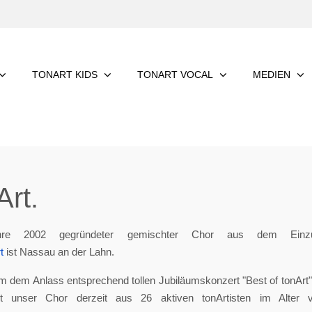
TONART KIDS
TONART VOCAL
MEDIEN
rt.
re 2002 gegründeter gemischter Chor aus dem Einzu
t
ist Nassau an der Lahn.
m dem Anlass entsprechend tollen Jubiläumskonzert "Best of tonArt", 
eht unser Chor derzeit aus 26 aktiven tonArtisten im Alter 