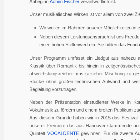
Anbeginn
Achim Fischer
verantwortlich ist.
Unser musikalisches Wirken ist vor allem von zwei Zie
Wir wollen im Rahmen unserer Möglichkeiten in er
Neben diesem Leistungsanspruch ist uns Freude 
einen hohen Stellenwert ein. Sie bilden das Fundame
Unser Programm umfasst ein Liedgut aus nahezu a
Klassik über Romantik bis hinein in zeitgenössisch
abwechslungsreicher musikalischer Mischung zu gesta
Stücke ohne großen technischen Aufwand und weite
Begleitung vorzutragen.
Neben der Präsentation einstudierter Werke in Ko
Vokalmusik zu fördern und einem breiten Publikum z
Aus diesem Grunde haben wir in 2015 das Festival 
unserer Premiere das aus Hannover stammende und i
Quintett
VOCALDENTE
gewinnen. Für die zweite Auf