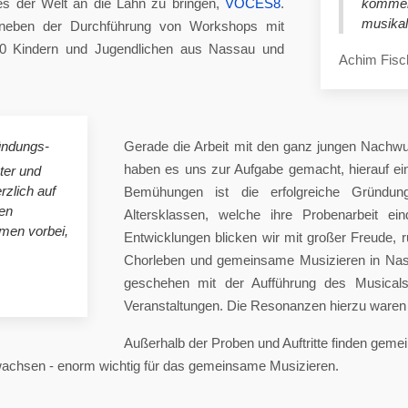
es der Welt an die Lahn zu bringen,
VOCES8
.
komme
musikal
eben der Durchführung von Workshops mit
00 Kindern und Jugendlichen aus Nassau und
Achim Fisc
ündungs-
Gerade die Arbeit mit den ganz jungen Nachwu
haben es uns zur Aufgabe gemacht, hierauf e
ster und
rzlich auf
Bemühungen ist die erfolgreiche Gründung
en
Altersklassen, welche ihre Probenarbeit ei
mmen vorbei,
Entwicklungen blicken wir mit großer Freude, 
Chorleben und gemeinsame Musizieren in Nas
geschehen mit der Aufführung des Musicals 
Veranstaltungen. Die Resonanzen hierzu waren 
Außerhalb der Proben und Auftritte finden gem
 wachsen - enorm wichtig für das gemeinsame Musizieren.