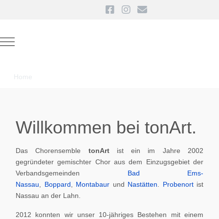
Mobile Menu Toggle
Home
Willkommen bei tonArt.
Das Chorensemble
tonArt
ist ein im Jahre 2002
gegründeter gemischter Chor aus dem Einzugsgebiet der
Verbandsgemeinden
Bad Ems-
Nassau
,
Boppard
,
Montabaur
und
Nastätten
.
Probenort
ist
Nassau an der Lahn.
2012 konnten wir unser 10-jähriges Bestehen mit einem