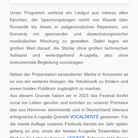
Unser Programm umfasst ein Liedgut aus nahezu allen
Epochen, der Spannungsbogen reicht von Klassik über
Romantik bis hinein in zeitgenössisches Repertoire, um
Konzerte mit spannender und abwechslungsreicher
musikalischer Mischung zu gestalten. Dabei legen wir
großen Wert darauf, die Stücke ohne großen technischen
Aufwand und weitestgehend A-capella, also ohne
instrumentale Begleitung vorzutragen.
Neben der Präsentation einstudierter Werke in Konzerten ist
es uns ein weiteres Aniegen, die Vokalmusik zu fördern und
einem breiten Publikum zugänglich zu machen.
Aus diesem Grunde haben wir in 2015 das Festival tonArt
vocal
ins Leben gerufen und konnten zu unserer Premiere
das aus Hannover stammende und in Deutschland überaus
erfolgreiche A-capella Quintett
VOCALDENTE
gewinnen. Für
die zweite Auflage unseres Festivals bereits ein Jahr später
gelang es uns, eines der besten A-capella Ensembles der
Welt an die Lahn zu bringen,
VOCES8
. Schwerpunkte dieser