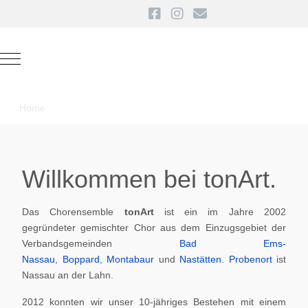
Mobile Menu Toggle
Home
Willkommen bei tonArt.
Das Chorensemble
tonArt
ist ein im Jahre 2002
gegründeter gemischter Chor aus dem Einzugsgebiet der
Verbandsgemeinden
Bad Ems-
Nassau
,
Boppard
,
Montabaur
und
Nastätten
.
Probenort
ist
Nassau an der Lahn.
2012 konnten wir unser 10-jähriges Bestehen mit einem