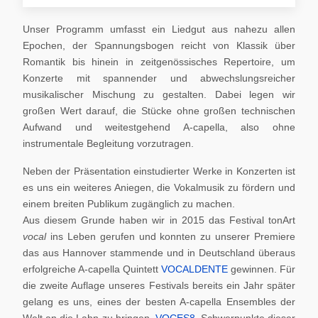
Unser Programm umfasst ein Liedgut aus nahezu allen
Epochen, der Spannungsbogen reicht von Klassik über
Romantik bis hinein in zeitgenössisches Repertoire, um
Konzerte mit spannender und abwechslungsreicher
musikalischer Mischung zu gestalten. Dabei legen wir
großen Wert darauf, die Stücke ohne großen technischen
Aufwand und weitestgehend A-capella, also ohne
instrumentale Begleitung vorzutragen.
Neben der Präsentation einstudierter Werke in Konzerten ist
es uns ein weiteres Aniegen, die Vokalmusik zu fördern und
einem breiten Publikum zugänglich zu machen.
Aus diesem Grunde haben wir in 2015 das Festival tonArt
vocal
ins Leben gerufen und konnten zu unserer Premiere
das aus Hannover stammende und in Deutschland überaus
erfolgreiche A-capella Quintett
VOCALDENTE
gewinnen. Für
die zweite Auflage unseres Festivals bereits ein Jahr später
gelang es uns, eines der besten A-capella Ensembles der
Welt an die Lahn zu bringen,
VOCES8
. Schwerpunkte dieser