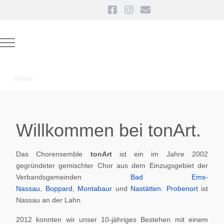
Mobile Menu Toggle
Home
Willkommen bei tonArt.
Das Chorensemble
tonArt
ist ein im Jahre 2002
gegründeter gemischter Chor aus dem Einzugsgebiet der
Verbandsgemeinden
Bad Ems-
Nassau
,
Boppard
,
Montabaur
und
Nastätten
.
Probenort
ist
Nassau an der Lahn.
2012 konnten wir unser 10-jähriges Bestehen mit einem