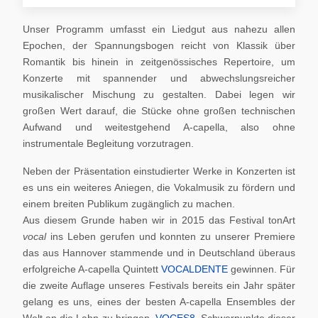
Unser Programm umfasst ein Liedgut aus nahezu allen
Epochen, der Spannungsbogen reicht von Klassik über
Romantik bis hinein in zeitgenössisches Repertoire, um
Konzerte mit spannender und abwechslungsreicher
musikalischer Mischung zu gestalten. Dabei legen wir
großen Wert darauf, die Stücke ohne großen technischen
Aufwand und weitestgehend A-capella, also ohne
instrumentale Begleitung vorzutragen.
Neben der Präsentation einstudierter Werke in Konzerten ist
es uns ein weiteres Aniegen, die Vokalmusik zu fördern und
einem breiten Publikum zugänglich zu machen.
Aus diesem Grunde haben wir in 2015 das Festival tonArt
vocal
ins Leben gerufen und konnten zu unserer Premiere
das aus Hannover stammende und in Deutschland überaus
erfolgreiche A-capella Quintett
VOCALDENTE
gewinnen. Für
die zweite Auflage unseres Festivals bereits ein Jahr später
gelang es uns, eines der besten A-capella Ensembles der
Welt an die Lahn zu bringen,
VOCES8
. Schwerpunkte dieser