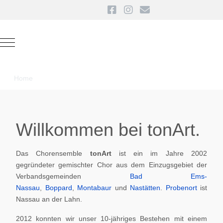
Mobile Menu Toggle
Home
Willkommen bei tonArt.
Das Chorensemble
tonArt
ist ein im Jahre 2002
gegründeter gemischter Chor aus dem Einzugsgebiet der
Verbandsgemeinden
Bad Ems-
Nassau
,
Boppard
,
Montabaur
und
Nastätten
.
Probenort
ist
Nassau an der Lahn.
2012 konnten wir unser 10-jähriges Bestehen mit einem