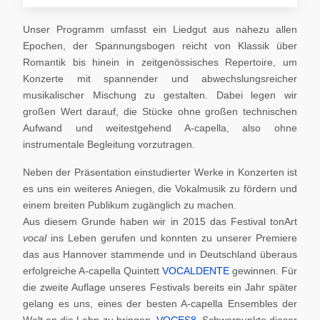
Unser Programm umfasst ein Liedgut aus nahezu allen
Epochen, der Spannungsbogen reicht von Klassik über
Romantik bis hinein in zeitgenössisches Repertoire, um
Konzerte mit spannender und abwechslungsreicher
musikalischer Mischung zu gestalten. Dabei legen wir
großen Wert darauf, die Stücke ohne großen technischen
Aufwand und weitestgehend A-capella, also ohne
instrumentale Begleitung vorzutragen.
Neben der Präsentation einstudierter Werke in Konzerten ist
es uns ein weiteres Aniegen, die Vokalmusik zu fördern und
einem breiten Publikum zugänglich zu machen.
Aus diesem Grunde haben wir in 2015 das Festival tonArt
vocal
ins Leben gerufen und konnten zu unserer Premiere
das aus Hannover stammende und in Deutschland überaus
erfolgreiche A-capella Quintett
VOCALDENTE
gewinnen. Für
die zweite Auflage unseres Festivals bereits ein Jahr später
gelang es uns, eines der besten A-capella Ensembles der
Welt an die Lahn zu bringen,
VOCES8
. Schwerpunkte dieser