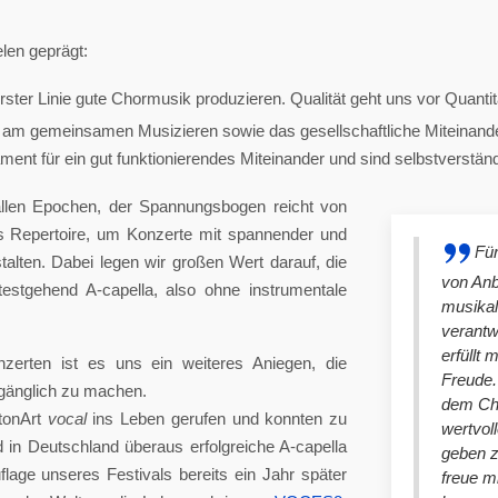
len geprägt:
ster Linie gute Chormusik produzieren. Qualität geht uns vor Quantit
am gemeinsamen Musizieren sowie das gesellschaftliche Miteinander
nt für ein gut funktionierendes Miteinander und sind selbstverständlich
llen Epochen, der Spannungsbogen reicht von
es Repertoire, um Konzerte mit spannender und
Für
lten. Dabei legen wir großen Wert darauf, die
von An
stgehend A-capella, also ohne instrumentale
musikal
verantw
erfüllt 
nzerten ist es uns ein weiteres Aniegen, die
Freude. 
ugänglich zu machen.
dem Cho
tonArt
vocal
ins Leben gerufen und konnten zu
wertvol
n Deutschland überaus erfolgreiche A-capella
geben 
lage unseres Festivals bereits ein Jahr später
freue m