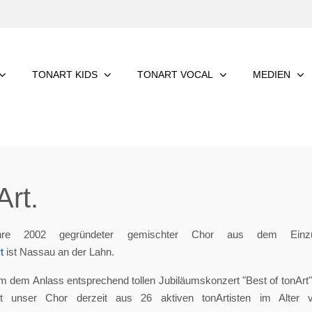
TONART KIDS
TONART VOCAL
MEDIEN
rt.
re 2002 gegründeter gemischter Chor aus dem Einzu
t
ist Nassau an der Lahn.
m dem Anlass entsprechend tollen Jubiläumskonzert "Best of tonArt", 
eht unser Chor derzeit aus 26 aktiven tonArtisten im Alter 