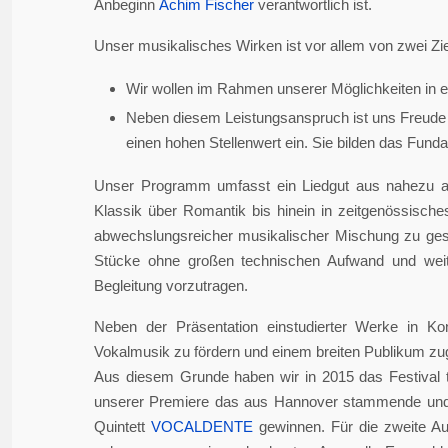
Anbeginn
Achim Fischer
verantwortlich ist.
Unser musikalisches Wirken ist vor allem von zwei Zie
Wir wollen im Rahmen unserer Möglichkeiten in er
Neben diesem Leistungsanspruch ist uns Freude 
einen hohen Stellenwert ein. Sie bilden das Fundame
Unser Programm umfasst ein Liedgut aus nahezu a
Klassik über Romantik bis hinein in zeitgenössisch
abwechslungsreicher musikalischer Mischung zu gesta
Stücke ohne großen technischen Aufwand und weite
Begleitung vorzutragen.
Neben der Präsentation einstudierter Werke in Ko
Vokalmusik zu fördern und einem breiten Publikum z
Aus diesem Grunde haben wir in 2015 das Festival 
unserer Premiere das aus Hannover stammende und i
Quintett
VOCALDENTE
gewinnen. Für die zweite Auf