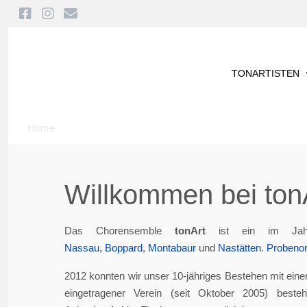
TONARTISTEN
Home
Willkommen bei tonA
Das Chorensemble
tonArt
ist ein im Jah
Nassau
,
Boppard
,
Montabaur
und
Nastätten
.
Probenor
2012 konnten wir unser 10-jähriges Bestehen mit eine
eingetragener Verein (seit Oktober 2005) best