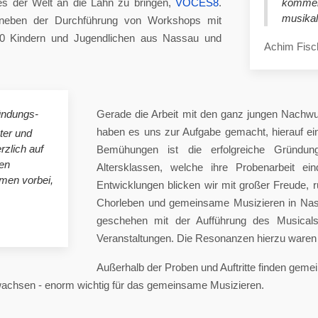
es der Welt an die Lahn zu bringen,
VOCES8
.
komme
musikal
eben der Durchführung von Workshops mit
00 Kindern und Jugendlichen aus Nassau und
Achim Fisc
ündungs-
Gerade die Arbeit mit den ganz jungen Nachwu
haben es uns zur Aufgabe gemacht, hierauf e
ster und
rzlich auf
Bemühungen ist die erfolgreiche Gründung
en
Altersklassen, welche ihre Probenarbeit ei
mmen vorbei,
Entwicklungen blicken wir mit großer Freude, 
Chorleben und gemeinsame Musizieren in Nas
geschehen mit der Aufführung des Musicals 
Veranstaltungen. Die Resonanzen hierzu waren 
Außerhalb der Proben und Auftritte finden gem
 wachsen - enorm wichtig für das gemeinsame Musizieren.