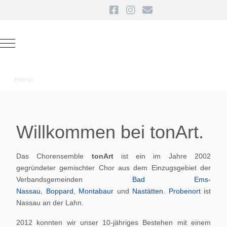
Mobile Menu Toggle
Home
Willkommen bei tonArt.
Das Chorensemble
tonArt
ist ein im Jahre 2002
gegründeter gemischter Chor aus dem Einzugsgebiet der
Verbandsgemeinden
Bad Ems-
Nassau
,
Boppard
,
Montabaur
und
Nastätten
.
Probenort
ist
Nassau an der Lahn.
2012 konnten wir unser 10-jähriges Bestehen mit einem