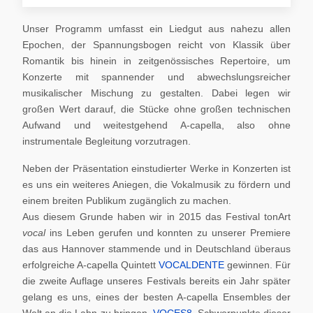
Unser Programm umfasst ein Liedgut aus nahezu allen
Epochen, der Spannungsbogen reicht von Klassik über
Romantik bis hinein in zeitgenössisches Repertoire, um
Konzerte mit spannender und abwechslungsreicher
musikalischer Mischung zu gestalten. Dabei legen wir
großen Wert darauf, die Stücke ohne großen technischen
Aufwand und weitestgehend A-capella, also ohne
instrumentale Begleitung vorzutragen.
Neben der Präsentation einstudierter Werke in Konzerten ist
es uns ein weiteres Aniegen, die Vokalmusik zu fördern und
einem breiten Publikum zugänglich zu machen.
Aus diesem Grunde haben wir in 2015 das Festival tonArt
vocal
ins Leben gerufen und konnten zu unserer Premiere
das aus Hannover stammende und in Deutschland überaus
erfolgreiche A-capella Quintett
VOCALDENTE
gewinnen. Für
die zweite Auflage unseres Festivals bereits ein Jahr später
gelang es uns, eines der besten A-capella Ensembles der
Welt an die Lahn zu bringen,
VOCES8
. Schwerpunkte dieser