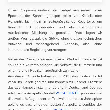
Unser Programm umfasst ein Liedgut aus nahezu allen
Epochen, der Spannungsbogen reicht von Klassik über
Romantik bis hinein in zeitgenössisches Repertoire, um
Konzerte mit spannender und abwechslungsreicher
musikalischer Mischung zu gestalten. Dabei legen wir
großen Wert darauf, die Stücke ohne großen technischen
Aufwand und weitestgehend A-capella, also ohne
instrumentale Begleitung vorzutragen.
Neben der Präsentation einstudierter Werke in Konzerten ist
es uns ein weiteres Aniegen, die Vokalmusik zu fördern und
einem breiten Publikum zugänglich zu machen.
Aus diesem Grunde haben wir in 2015 das Festival tonArt
vocal
ins Leben gerufen und konnten zu unserer Premiere
das aus Hannover stammende und in Deutschland überaus
erfolgreiche A-capella Quintett
VOCALDENTE
gewinnen. Für
die zweite Auflage unseres Festivals bereits ein Jahr später
gelang es uns, eines der besten A-capella Ensembles der
Welt an die Lahn zu bringen,
VOCES8
. Schwerpunkte dieser