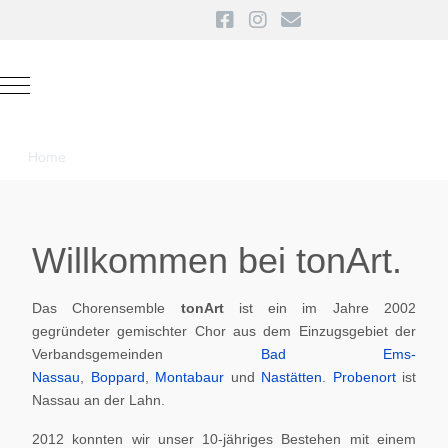
Mobile Menu Toggle
Home
Willkommen bei tonArt.
Das Chorensemble
tonArt
ist ein im Jahre 2002
gegründeter gemischter Chor aus dem Einzugsgebiet der
Verbandsgemeinden
Bad Ems-
Nassau
,
Boppard
,
Montabaur
und
Nastätten
.
Probenort
ist
Nassau an der Lahn.
2012 konnten wir unser 10-jähriges Bestehen mit einem