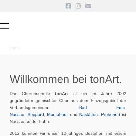
Mobile Menu Toggle
Home
Willkommen bei tonArt.
Das Chorensemble
tonArt
ist ein im Jahre 2002
gegründeter gemischter Chor aus dem Einzugsgebiet der
Verbandsgemeinden
Bad Ems-
Nassau
,
Boppard
,
Montabaur
und
Nastätten
.
Probenort
ist
Nassau an der Lahn.
2012 konnten wir unser 10-jähriges Bestehen mit einem