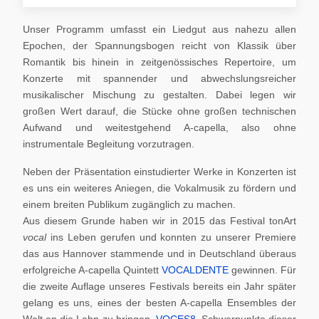
Unser Programm umfasst ein Liedgut aus nahezu allen
Epochen, der Spannungsbogen reicht von Klassik über
Romantik bis hinein in zeitgenössisches Repertoire, um
Konzerte mit spannender und abwechslungsreicher
musikalischer Mischung zu gestalten. Dabei legen wir
großen Wert darauf, die Stücke ohne großen technischen
Aufwand und weitestgehend A-capella, also ohne
instrumentale Begleitung vorzutragen.
Neben der Präsentation einstudierter Werke in Konzerten ist
es uns ein weiteres Aniegen, die Vokalmusik zu fördern und
einem breiten Publikum zugänglich zu machen.
Aus diesem Grunde haben wir in 2015 das Festival tonArt
vocal
ins Leben gerufen und konnten zu unserer Premiere
das aus Hannover stammende und in Deutschland überaus
erfolgreiche A-capella Quintett
VOCALDENTE
gewinnen. Für
die zweite Auflage unseres Festivals bereits ein Jahr später
gelang es uns, eines der besten A-capella Ensembles der
Welt an die Lahn zu bringen,
VOCES8
. Schwerpunkte dieser