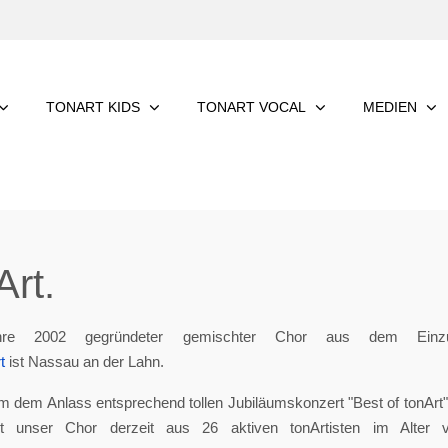
TONART KIDS
TONART VOCAL
MEDIEN
rt.
re 2002 gegründeter gemischter Chor aus dem Einzu
t
ist Nassau an der Lahn.
m dem Anlass entsprechend tollen Jubiläumskonzert "Best of tonArt", 
eht unser Chor derzeit aus 26 aktiven tonArtisten im Alter 