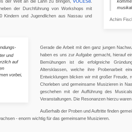
es der Welt an die Lahn zu bringen,
VOCES8
.
komme
musikal
eben der Durchführung von Workshops mit
00 Kindern und Jugendlichen aus Nassau und
Achim Fisc
ündungs-
Gerade die Arbeit mit den ganz jungen Nachwu
haben es uns zur Aufgabe gemacht, hierauf e
ster und
rzlich auf
Bemühungen ist die erfolgreiche Gründung
en
Altersklassen, welche ihre Probenarbeit ei
mmen vorbei,
Entwicklungen blicken wir mit großer Freude, 
Chorleben und gemeinsame Musizieren in Nas
geschehen mit der Aufführung des Musicals 
Veranstaltungen. Die Resonanzen hierzu waren 
Außerhalb der Proben und Auftritte finden gem
 wachsen - enorm wichtig für das gemeinsame Musizieren.