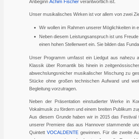
Anbeginn
Achim Fischer
verantwortlich ist.
Unser musikalisches Wirken ist vor allem von zwei Zie
Wir wollen im Rahmen unserer Möglichkeiten in er
Neben diesem Leistungsanspruch ist uns Freude 
einen hohen Stellenwert ein. Sie bilden das Fundame
Unser Programm umfasst ein Liedgut aus nahezu a
Klassik über Romantik bis hinein in zeitgenössisch
abwechslungsreicher musikalischer Mischung zu gesta
Stücke ohne großen technischen Aufwand und weite
Begleitung vorzutragen.
Neben der Präsentation einstudierter Werke in Ko
Vokalmusik zu fördern und einem breiten Publikum z
Aus diesem Grunde haben wir in 2015 das Festival 
unserer Premiere das aus Hannover stammende und i
Quintett
VOCALDENTE
gewinnen. Für die zweite Auf