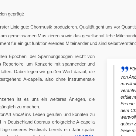
len geprägt:
ster Linie gute Chormusik produzieren. Qualität geht uns vor Quantit
am gemeinsamen Musizieren sowie das gesellschaftliche Miteinander
nt für ein gut funktionierendes Miteinander und sind selbstverständlich
llen Epochen, der Spannungsbogen reicht von
es Repertoire, um Konzerte mit spannender und
Für
lten. Dabei legen wir großen Wert darauf, die
von An
stgehend A-capella, also ohne instrumentale
musikal
verantw
erfüllt 
nzerten ist es uns ein weiteres Aniegen, die
Freude. 
ugänglich zu machen.
dem Cho
tonArt
vocal
ins Leben gerufen und konnten zu
wertvol
n Deutschland überaus erfolgreiche A-capella
geben 
lage unseres Festivals bereits ein Jahr später
freue m