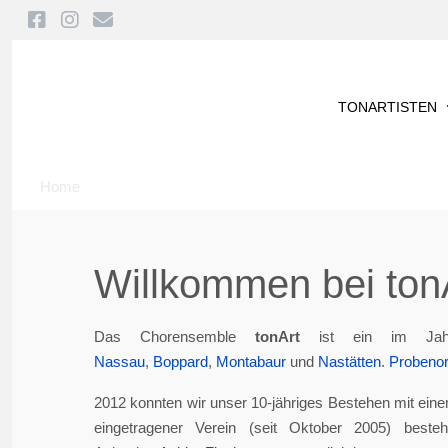
TONARTISTEN
Home
Willkommen bei tonA
Das Chorensemble
tonArt
ist ein im Jah
Nassau
,
Boppard
,
Montabaur
und
Nastätten
.
Probenor
2012 konnten wir unser 10-jähriges Bestehen mit eine
eingetragener Verein (seit Oktober 2005) best