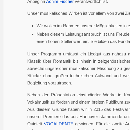
Anbeginn
Achim Fischer
verantwortlich ist.
Unser musikalisches Wirken ist vor allem von zwei Zie
Wir wollen im Rahmen unserer Möglichkeiten in er
Neben diesem Leistungsanspruch ist uns Freude 
einen hohen Stellenwert ein. Sie bilden das Fundame
Unser Programm umfasst ein Liedgut aus nahezu a
Klassik über Romantik bis hinein in zeitgenössisch
abwechslungsreicher musikalischer Mischung zu gesta
Stücke ohne großen technischen Aufwand und weite
Begleitung vorzutragen.
Neben der Präsentation einstudierter Werke in Ko
Vokalmusik zu fördern und einem breiten Publikum z
Aus diesem Grunde haben wir in 2015 das Festival 
unserer Premiere das aus Hannover stammende und i
Quintett
VOCALDENTE
gewinnen. Für die zweite Auf