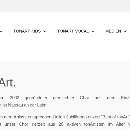
TONART KIDS
TONART VOCAL
MEDIEN
rt.
re 2002 gegründeter gemischter Chor aus dem Einzu
t
ist Nassau an der Lahn.
m dem Anlass entsprechend tollen Jubiläumskonzert "Best of tonArt", 
eht unser Chor derzeit aus 26 aktiven tonArtisten im Alter 