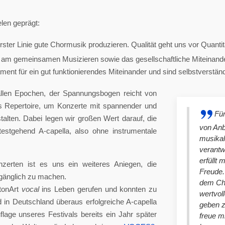
len geprägt:
ster Linie gute Chormusik produzieren. Qualität geht uns vor Quantit
am gemeinsamen Musizieren sowie das gesellschaftliche Miteinander
nt für ein gut funktionierendes Miteinander und sind selbstverständlich
llen Epochen, der Spannungsbogen reicht von
es Repertoire, um Konzerte mit spannender und
Für
lten. Dabei legen wir großen Wert darauf, die
von An
stgehend A-capella, also ohne instrumentale
musikal
verantw
erfüllt 
nzerten ist es uns ein weiteres Aniegen, die
Freude. 
ugänglich zu machen.
dem Cho
tonArt
vocal
ins Leben gerufen und konnten zu
wertvol
n Deutschland überaus erfolgreiche A-capella
geben 
lage unseres Festivals bereits ein Jahr später
freue m