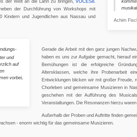
es der Welt an die Lahn zu bringen,
VOCES8
.
komme
musikal
eben der Durchführung von Workshops mit
00 Kindern und Jugendlichen aus Nassau und
Achim Fisc
ündungs-
Gerade die Arbeit mit den ganz jungen Nachwu
haben es uns zur Aufgabe gemacht, hierauf e
ster und
rzlich auf
Bemühungen ist die erfolgreiche Gründung
en
Altersklassen, welche ihre Probenarbeit ei
mmen vorbei,
Entwicklungen blicken wir mit großer Freude, 
Chorleben und gemeinsame Musizieren in Nas
geschehen mit der Aufführung des Musicals 
Veranstaltungen. Die Resonanzen hierzu waren 
Außerhalb der Proben und Auftritte finden gem
 wachsen - enorm wichtig für das gemeinsame Musizieren.