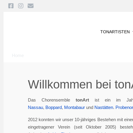
TONARTISTEN
Home
Willkommen bei tonA
Das Chorensemble
tonArt
ist ein im Jah
Nassau
,
Boppard
,
Montabaur
und
Nastätten
.
Probenor
2012 konnten wir unser 10-jähriges Bestehen mit eine
eingetragener Verein (seit Oktober 2005) best