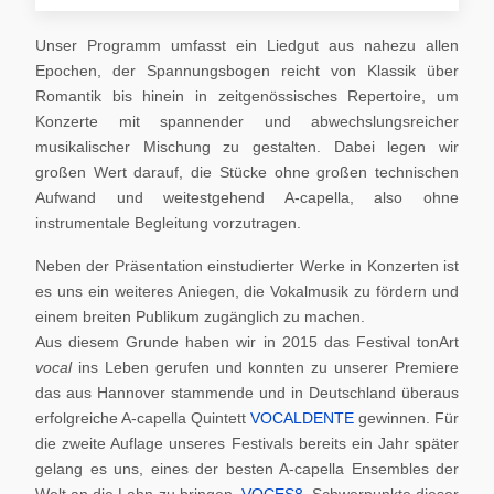
Unser Programm umfasst ein Liedgut aus nahezu allen
Epochen, der Spannungsbogen reicht von Klassik über
Romantik bis hinein in zeitgenössisches Repertoire, um
Konzerte mit spannender und abwechslungsreicher
musikalischer Mischung zu gestalten. Dabei legen wir
großen Wert darauf, die Stücke ohne großen technischen
Aufwand und weitestgehend A-capella, also ohne
instrumentale Begleitung vorzutragen.
Neben der Präsentation einstudierter Werke in Konzerten ist
es uns ein weiteres Aniegen, die Vokalmusik zu fördern und
einem breiten Publikum zugänglich zu machen.
Aus diesem Grunde haben wir in 2015 das Festival tonArt
vocal
ins Leben gerufen und konnten zu unserer Premiere
das aus Hannover stammende und in Deutschland überaus
erfolgreiche A-capella Quintett
VOCALDENTE
gewinnen. Für
die zweite Auflage unseres Festivals bereits ein Jahr später
gelang es uns, eines der besten A-capella Ensembles der
Welt an die Lahn zu bringen,
VOCES8
. Schwerpunkte dieser