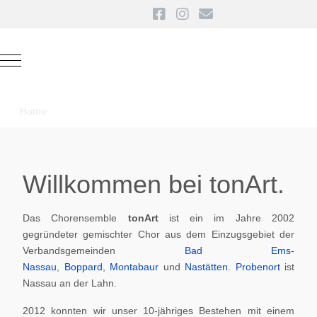
Mobile Menu Toggle
Home
Willkommen bei tonArt.
Das Chorensemble
tonArt
ist ein im Jahre 2002
gegründeter gemischter Chor aus dem Einzugsgebiet der
Verbandsgemeinden
Bad Ems-
Nassau
,
Boppard
,
Montabaur
und
Nastätten
.
Probenort
ist
Nassau an der Lahn.
2012 konnten wir unser 10-jähriges Bestehen mit einem