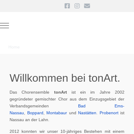
Mobile Menu Toggle
Home
Willkommen bei tonArt.
Das Chorensemble
tonArt
ist ein im Jahre 2002
gegründeter gemischter Chor aus dem Einzugsgebiet der
Verbandsgemeinden
Bad Ems-
Nassau
,
Boppard
,
Montabaur
und
Nastätten
.
Probenort
ist
Nassau an der Lahn.
2012 konnten wir unser 10-jähriges Bestehen mit einem