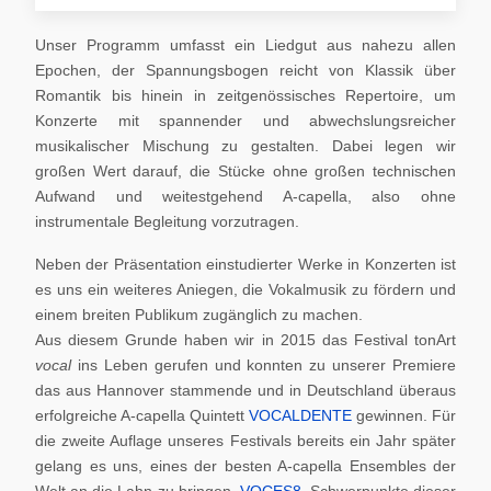
Unser Programm umfasst ein Liedgut aus nahezu allen
Epochen, der Spannungsbogen reicht von Klassik über
Romantik bis hinein in zeitgenössisches Repertoire, um
Konzerte mit spannender und abwechslungsreicher
musikalischer Mischung zu gestalten. Dabei legen wir
großen Wert darauf, die Stücke ohne großen technischen
Aufwand und weitestgehend A-capella, also ohne
instrumentale Begleitung vorzutragen.
Neben der Präsentation einstudierter Werke in Konzerten ist
es uns ein weiteres Aniegen, die Vokalmusik zu fördern und
einem breiten Publikum zugänglich zu machen.
Aus diesem Grunde haben wir in 2015 das Festival tonArt
vocal
ins Leben gerufen und konnten zu unserer Premiere
das aus Hannover stammende und in Deutschland überaus
erfolgreiche A-capella Quintett
VOCALDENTE
gewinnen. Für
die zweite Auflage unseres Festivals bereits ein Jahr später
gelang es uns, eines der besten A-capella Ensembles der
Welt an die Lahn zu bringen,
VOCES8
. Schwerpunkte dieser