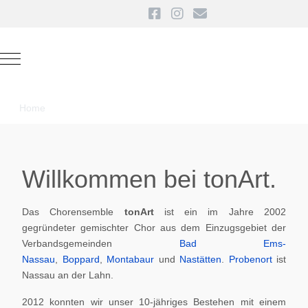
Mobile Menu Toggle
Home
Willkommen bei tonArt.
Das Chorensemble
tonArt
ist ein im Jahre 2002
gegründeter gemischter Chor aus dem Einzugsgebiet der
Verbandsgemeinden
Bad Ems-
Nassau
,
Boppard
,
Montabaur
und
Nastätten
.
Probenort
ist
Nassau an der Lahn.
2012 konnten wir unser 10-jähriges Bestehen mit einem