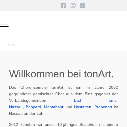
Mobile Menu Toggle
Home
Willkommen bei tonArt.
Das Chorensemble
tonArt
ist ein im Jahre 2002
gegründeter gemischter Chor aus dem Einzugsgebiet der
Verbandsgemeinden
Bad Ems-
Nassau
,
Boppard
,
Montabaur
und
Nastätten
.
Probenort
ist
Nassau an der Lahn.
2012 konnten wir unser 10-jähriges Bestehen mit einem