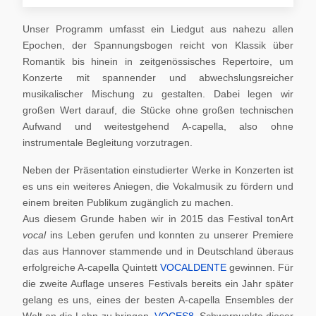
Unser Programm umfasst ein Liedgut aus nahezu allen
Epochen, der Spannungsbogen reicht von Klassik über
Romantik bis hinein in zeitgenössisches Repertoire, um
Konzerte mit spannender und abwechslungsreicher
musikalischer Mischung zu gestalten. Dabei legen wir
großen Wert darauf, die Stücke ohne großen technischen
Aufwand und weitestgehend A-capella, also ohne
instrumentale Begleitung vorzutragen.
Neben der Präsentation einstudierter Werke in Konzerten ist
es uns ein weiteres Aniegen, die Vokalmusik zu fördern und
einem breiten Publikum zugänglich zu machen.
Aus diesem Grunde haben wir in 2015 das Festival tonArt
vocal
ins Leben gerufen und konnten zu unserer Premiere
das aus Hannover stammende und in Deutschland überaus
erfolgreiche A-capella Quintett
VOCALDENTE
gewinnen. Für
die zweite Auflage unseres Festivals bereits ein Jahr später
gelang es uns, eines der besten A-capella Ensembles der
Welt an die Lahn zu bringen,
VOCES8
. Schwerpunkte dieser