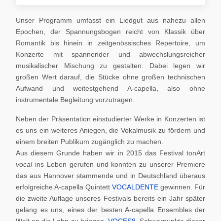
Unser Programm umfasst ein Liedgut aus nahezu allen
Epochen, der Spannungsbogen reicht von Klassik über
Romantik bis hinein in zeitgenössisches Repertoire, um
Konzerte mit spannender und abwechslungsreicher
musikalischer Mischung zu gestalten. Dabei legen wir
großen Wert darauf, die Stücke ohne großen technischen
Aufwand und weitestgehend A-capella, also ohne
instrumentale Begleitung vorzutragen.
Neben der Präsentation einstudierter Werke in Konzerten ist
es uns ein weiteres Aniegen, die Vokalmusik zu fördern und
einem breiten Publikum zugänglich zu machen.
Aus diesem Grunde haben wir in 2015 das Festival tonArt
vocal
ins Leben gerufen und konnten zu unserer Premiere
das aus Hannover stammende und in Deutschland überaus
erfolgreiche A-capella Quintett
VOCALDENTE
gewinnen. Für
die zweite Auflage unseres Festivals bereits ein Jahr später
gelang es uns, eines der besten A-capella Ensembles der
Welt an die Lahn zu bringen,
VOCES8
. Schwerpunkte dieser