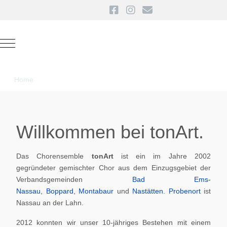
Mobile Menu Toggle
Home
Willkommen bei tonArt.
Das Chorensemble
tonArt
ist ein im Jahre 2002
gegründeter gemischter Chor aus dem Einzugsgebiet der
Verbandsgemeinden
Bad Ems-
Nassau
,
Boppard
,
Montabaur
und
Nastätten
.
Probenort
ist
Nassau an der Lahn.
2012 konnten wir unser 10-jähriges Bestehen mit einem