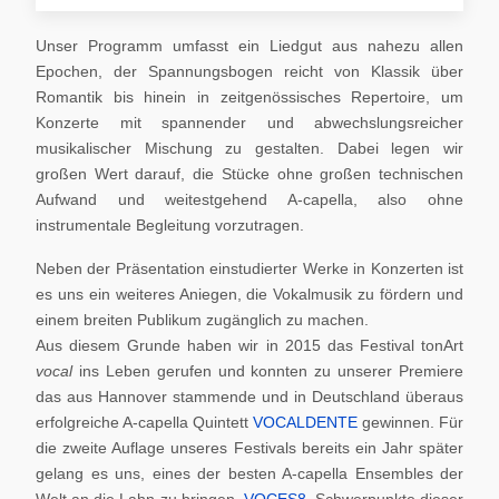
Unser Programm umfasst ein Liedgut aus nahezu allen
Epochen, der Spannungsbogen reicht von Klassik über
Romantik bis hinein in zeitgenössisches Repertoire, um
Konzerte mit spannender und abwechslungsreicher
musikalischer Mischung zu gestalten. Dabei legen wir
großen Wert darauf, die Stücke ohne großen technischen
Aufwand und weitestgehend A-capella, also ohne
instrumentale Begleitung vorzutragen.
Neben der Präsentation einstudierter Werke in Konzerten ist
es uns ein weiteres Aniegen, die Vokalmusik zu fördern und
einem breiten Publikum zugänglich zu machen.
Aus diesem Grunde haben wir in 2015 das Festival tonArt
vocal
ins Leben gerufen und konnten zu unserer Premiere
das aus Hannover stammende und in Deutschland überaus
erfolgreiche A-capella Quintett
VOCALDENTE
gewinnen. Für
die zweite Auflage unseres Festivals bereits ein Jahr später
gelang es uns, eines der besten A-capella Ensembles der
Welt an die Lahn zu bringen,
VOCES8
. Schwerpunkte dieser