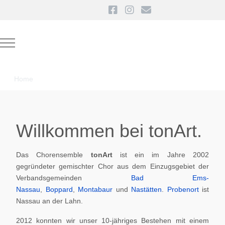
Mobile Menu Toggle
Home
Willkommen bei tonArt.
Das Chorensemble
tonArt
ist ein im Jahre 2002
gegründeter gemischter Chor aus dem Einzugsgebiet der
Verbandsgemeinden
Bad Ems-
Nassau
,
Boppard
,
Montabaur
und
Nastätten
.
Probenort
ist
Nassau an der Lahn.
2012 konnten wir unser 10-jähriges Bestehen mit einem