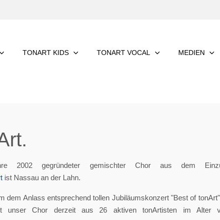
TONART KIDS
TONART VOCAL
MEDIEN
rt.
re 2002 gegründeter gemischter Chor aus dem Einzu
t
ist Nassau an der Lahn.
m dem Anlass entsprechend tollen Jubiläumskonzert "Best of tonArt", 
eht unser Chor derzeit aus 26 aktiven tonArtisten im Alter 