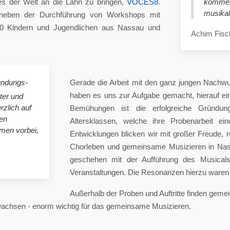
es der Welt an die Lahn zu bringen,
VOCES8
.
komme
musikal
eben der Durchführung von Workshops mit
00 Kindern und Jugendlichen aus Nassau und
Achim Fisc
ündungs-
Gerade die Arbeit mit den ganz jungen Nachwu
haben es uns zur Aufgabe gemacht, hierauf e
ster und
rzlich auf
Bemühungen ist die erfolgreiche Gründung
en
Altersklassen, welche ihre Probenarbeit ei
mmen vorbei,
Entwicklungen blicken wir mit großer Freude, 
Chorleben und gemeinsame Musizieren in Nas
geschehen mit der Aufführung des Musicals 
Veranstaltungen. Die Resonanzen hierzu waren 
Außerhalb der Proben und Auftritte finden gem
 wachsen - enorm wichtig für das gemeinsame Musizieren.