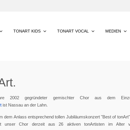
TONART KIDS
TONART VOCAL
MEDIEN
rt.
re 2002 gegründeter gemischter Chor aus dem Einzu
t
ist Nassau an der Lahn.
m dem Anlass entsprechend tollen Jubiläumskonzert "Best of tonArt", 
eht unser Chor derzeit aus 26 aktiven tonArtisten im Alter 