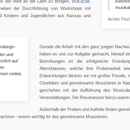
es der Welt an die Lahn zu bringen,
VOCES8
.
komme
musikal
eben der Durchführung von Workshops mit
00 Kindern und Jugendlichen aus Nassau und
Achim Fisc
ündungs-
Gerade die Arbeit mit den ganz jungen Nachwu
haben es uns zur Aufgabe gemacht, hierauf e
ster und
rzlich auf
Bemühungen ist die erfolgreiche Gründung
en
Altersklassen, welche ihre Probenarbeit ei
mmen vorbei,
Entwicklungen blicken wir mit großer Freude, 
Chorleben und gemeinsame Musizieren in Nas
geschehen mit der Aufführung des Musicals 
Veranstaltungen. Die Resonanzen hierzu waren 
Außerhalb der Proben und Auftritte finden gem
 wachsen - enorm wichtig für das gemeinsame Musizieren.