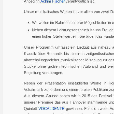
Anbeginn
Achim Fischer
verantwortlich ist.
Unser musikalisches Wirken ist vor allem von zwei Zie
Wir wollen im Rahmen unserer Möglichkeiten in er
Neben diesem Leistungsanspruch ist uns Freude 
einen hohen Stellenwert ein. Sie bilden das Fundame
Unser Programm umfasst ein Liedgut aus nahezu a
Klassik über Romantik bis hinein in zeitgenössisch
abwechslungsreicher musikalischer Mischung zu gesta
Stücke ohne großen technischen Aufwand und weite
Begleitung vorzutragen.
Neben der Präsentation einstudierter Werke in Ko
Vokalmusik zu fördern und einem breiten Publikum z
Aus diesem Grunde haben wir in 2015 das Festival 
unserer Premiere das aus Hannover stammende und i
Quintett
VOCALDENTE
gewinnen. Für die zweite Auf