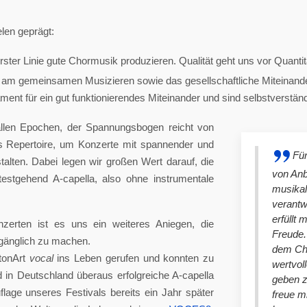
len geprägt:
ster Linie gute Chormusik produzieren. Qualität geht uns vor Quantit
am gemeinsamen Musizieren sowie das gesellschaftliche Miteinander
nt für ein gut funktionierendes Miteinander und sind selbstverständlich
llen Epochen, der Spannungsbogen reicht von
es Repertoire, um Konzerte mit spannender und
Für
lten. Dabei legen wir großen Wert darauf, die
von An
stgehend A-capella, also ohne instrumentale
musikal
verantw
erfüllt 
nzerten ist es uns ein weiteres Aniegen, die
Freude. 
ugänglich zu machen.
dem Cho
tonArt
vocal
ins Leben gerufen und konnten zu
wertvol
n Deutschland überaus erfolgreiche A-capella
geben 
lage unseres Festivals bereits ein Jahr später
freue m