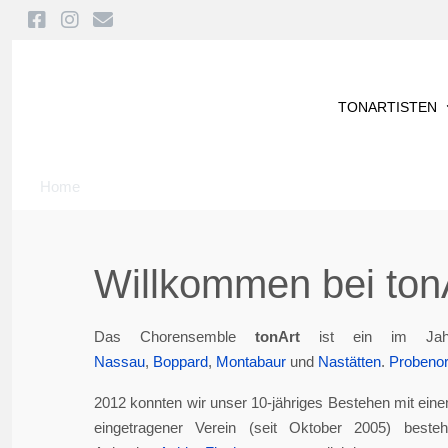
TONARTISTEN
Home
Willkommen bei tonA
Das Chorensemble
tonArt
ist ein im Jah
Nassau
,
Boppard
,
Montabaur
und
Nastätten
.
Probenor
2012 konnten wir unser 10-jähriges Bestehen mit eine
eingetragener Verein (seit Oktober 2005) best