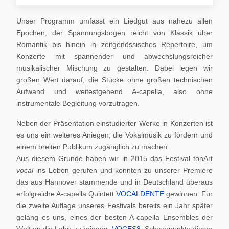
Unser Programm umfasst ein Liedgut aus nahezu allen
Epochen, der Spannungsbogen reicht von Klassik über
Romantik bis hinein in zeitgenössisches Repertoire, um
Konzerte mit spannender und abwechslungsreicher
musikalischer Mischung zu gestalten. Dabei legen wir
großen Wert darauf, die Stücke ohne großen technischen
Aufwand und weitestgehend A-capella, also ohne
instrumentale Begleitung vorzutragen.
Neben der Präsentation einstudierter Werke in Konzerten ist
es uns ein weiteres Aniegen, die Vokalmusik zu fördern und
einem breiten Publikum zugänglich zu machen.
Aus diesem Grunde haben wir in 2015 das Festival tonArt
vocal
ins Leben gerufen und konnten zu unserer Premiere
das aus Hannover stammende und in Deutschland überaus
erfolgreiche A-capella Quintett
VOCALDENTE
gewinnen. Für
die zweite Auflage unseres Festivals bereits ein Jahr später
gelang es uns, eines der besten A-capella Ensembles der
Welt an die Lahn zu bringen,
VOCES8
. Schwerpunkte dieser