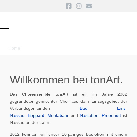
Mobile Menu Toggle
Home
Willkommen bei tonArt.
Das Chorensemble
tonArt
ist ein im Jahre 2002
gegründeter gemischter Chor aus dem Einzugsgebiet der
Verbandsgemeinden
Bad Ems-
Nassau
,
Boppard
,
Montabaur
und
Nastätten
.
Probenort
ist
Nassau an der Lahn.
2012 konnten wir unser 10-jähriges Bestehen mit einem