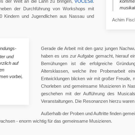
es der Welt an die Lahn zu bringen,
VOCES8
.
komme
musikal
eben der Durchführung von Workshops mit
00 Kindern und Jugendlichen aus Nassau und
Achim Fisc
ündungs-
Gerade die Arbeit mit den ganz jungen Nachwu
haben es uns zur Aufgabe gemacht, hierauf e
ster und
rzlich auf
Bemühungen ist die erfolgreiche Gründung
en
Altersklassen, welche ihre Probenarbeit ei
mmen vorbei,
Entwicklungen blicken wir mit großer Freude, 
Chorleben und gemeinsame Musizieren in Nas
geschehen mit der Aufführung des Musicals 
Veranstaltungen. Die Resonanzen hierzu waren 
Außerhalb der Proben und Auftritte finden gem
 wachsen - enorm wichtig für das gemeinsame Musizieren.