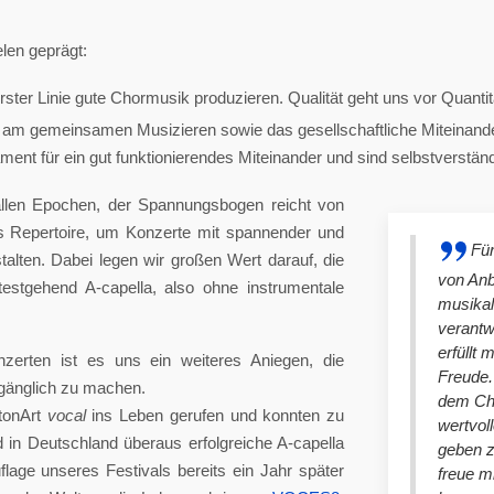
len geprägt:
ster Linie gute Chormusik produzieren. Qualität geht uns vor Quantit
am gemeinsamen Musizieren sowie das gesellschaftliche Miteinander
nt für ein gut funktionierendes Miteinander und sind selbstverständlich
llen Epochen, der Spannungsbogen reicht von
es Repertoire, um Konzerte mit spannender und
Für
lten. Dabei legen wir großen Wert darauf, die
von An
stgehend A-capella, also ohne instrumentale
musikal
verantw
erfüllt 
nzerten ist es uns ein weiteres Aniegen, die
Freude. 
ugänglich zu machen.
dem Cho
tonArt
vocal
ins Leben gerufen und konnten zu
wertvol
n Deutschland überaus erfolgreiche A-capella
geben 
lage unseres Festivals bereits ein Jahr später
freue m