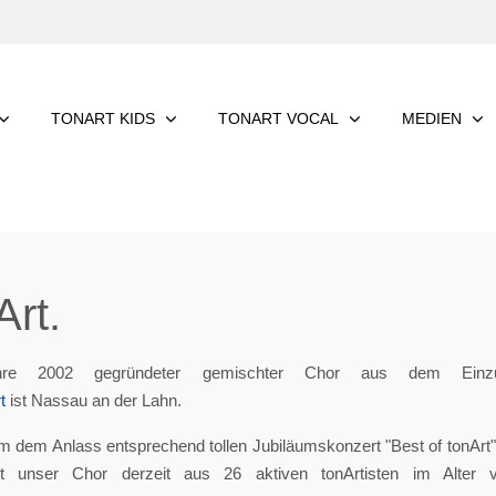
TONART KIDS
TONART VOCAL
MEDIEN
rt.
re 2002 gegründeter gemischter Chor aus dem Einzu
t
ist Nassau an der Lahn.
m dem Anlass entsprechend tollen Jubiläumskonzert "Best of tonArt", 
eht unser Chor derzeit aus 26 aktiven tonArtisten im Alter 