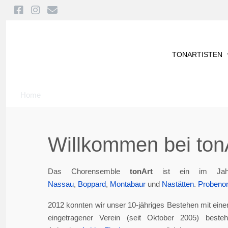
TONARTISTEN
Home
Willkommen bei tonA
Das Chorensemble
tonArt
ist ein im Jah
Nassau
,
Boppard
,
Montabaur
und
Nastätten
.
Probenor
2012 konnten wir unser 10-jähriges Bestehen mit eine
eingetragener Verein (seit Oktober 2005) best