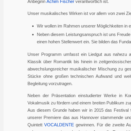
Anbeginn
Achim Fischer
verantwortlich ist.
Unser musikalisches Wirken ist vor allem von zwei Zie
Wir wollen im Rahmen unserer Möglichkeiten in er
Neben diesem Leistungsanspruch ist uns Freude 
einen hohen Stellenwert ein. Sie bilden das Fundame
Unser Programm umfasst ein Liedgut aus nahezu a
Klassik über Romantik bis hinein in zeitgenössisch
abwechslungsreicher musikalischer Mischung zu gesta
Stücke ohne großen technischen Aufwand und weite
Begleitung vorzutragen.
Neben der Präsentation einstudierter Werke in Ko
Vokalmusik zu fördern und einem breiten Publikum z
Aus diesem Grunde haben wir in 2015 das Festival 
unserer Premiere das aus Hannover stammende und i
Quintett
VOCALDENTE
gewinnen. Für die zweite Auf