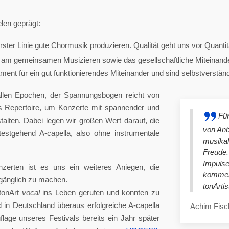
len geprägt:
ster Linie gute Chormusik produzieren. Qualität geht uns vor Quantit
am gemeinsamen Musizieren sowie das gesellschaftliche Miteinander
nt für ein gut funktionierendes Miteinander und sind selbstverständlich
llen Epochen, der Spannungsbogen reicht von
es Repertoire, um Konzerte mit spannender und
Für
lten. Dabei legen wir großen Wert darauf, die
von An
stgehend A-capella, also ohne instrumentale
musikali
Freude.
Impulse
nzerten ist es uns ein weiteres Aniegen, die
kommend
ugänglich zu machen.
tonArtis
tonArt
vocal
ins Leben gerufen und konnten zu
n Deutschland überaus erfolgreiche A-capella
Achim Fisc
lage unseres Festivals bereits ein Jahr später