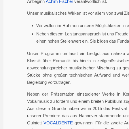
Anbeginn
Achim Fischer
verantwortlich ist.
Unser musikalisches Wirken ist vor allem von zwei Zie
Wir wollen im Rahmen unserer Möglichkeiten in er
Neben diesem Leistungsanspruch ist uns Freude 
einen hohen Stellenwert ein. Sie bilden das Fundame
Unser Programm umfasst ein Liedgut aus nahezu a
Klassik über Romantik bis hinein in zeitgenössisch
abwechslungsreicher musikalischer Mischung zu gesta
Stücke ohne großen technischen Aufwand und weite
Begleitung vorzutragen.
Neben der Präsentation einstudierter Werke in Ko
Vokalmusik zu fördern und einem breiten Publikum z
Aus diesem Grunde haben wir in 2015 das Festival 
unserer Premiere das aus Hannover stammende und i
Quintett
VOCALDENTE
gewinnen. Für die zweite Auf