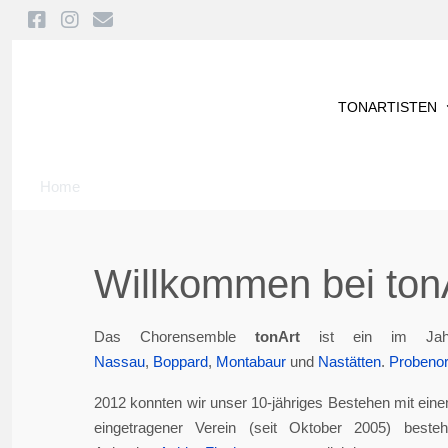
TONARTISTEN
Home
Willkommen bei tonA
Das Chorensemble
tonArt
ist ein im Jah
Nassau
,
Boppard
,
Montabaur
und
Nastätten
.
Probenor
2012 konnten wir unser 10-jähriges Bestehen mit eine
eingetragener Verein (seit Oktober 2005) best