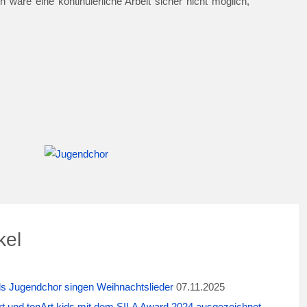
 wäre eine kontinuierliche Arbeit sicher nicht möglich,
kel
ids Jugendchor singen Weihnachtslieder
07.11.2025
t und tonArt kids mit dem SILA Award 2024 ausgezeichnet