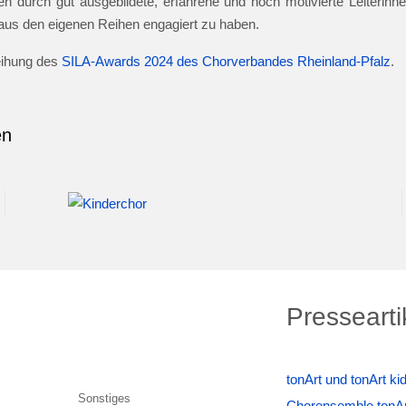
n durch gut ausgebildete, erfahrene und hoch motivierte Leiterinnen
e aus den eigenen Reihen engagiert zu haben.
leihung des
SILA-Awards 2024 des Chorverbandes Rheinland-Pfalz
.
en
Pressearti
tonArt und tonArt k
Chorensemble tonAr