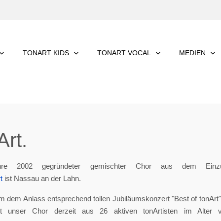
TONART KIDS
TONART VOCAL
MEDIEN
rt.
re 2002 gegründeter gemischter Chor aus dem Einzu
t
ist Nassau an der Lahn.
m dem Anlass entsprechend tollen Jubiläumskonzert "Best of tonArt", 
eht unser Chor derzeit aus 26 aktiven tonArtisten im Alter 