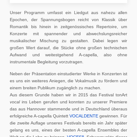
Unser Programm umfasst ein Liedgut aus nahezu allen
Epochen, der Spannungsbogen reicht von Klassik über
Romantik bis hinein in zeitgenössisches Repertoire, um
Konzerte mit spannender und abwechslungsreicher
musikalischer Mischung zu gestalten. Dabei legen wir
großen Wert darauf, die Stücke ohne großen technischen
Aufwand und weitestgehend A-capella, also ohne
instrumentale Begleitung vorzutragen.
Neben der Präsentation einstudierter Werke in Konzerten ist
es uns ein weiteres Aniegen, die Vokalmusik zu fördern und
einem breiten Publikum zugänglich zu machen.
Aus diesem Grunde haben wir in 2015 das Festival tonArt
vocal
ins Leben gerufen und konnten zu unserer Premiere
das aus Hannover stammende und in Deutschland überaus
erfolgreiche A-capella Quintett
VOCALDENTE
gewinnen. Für
die zweite Auflage unseres Festivals bereits ein Jahr später
gelang es uns, eines der besten A-capella Ensembles der
Welt an die Lahn zu bringen,
VOCES8
. Schwerpunkte dieser