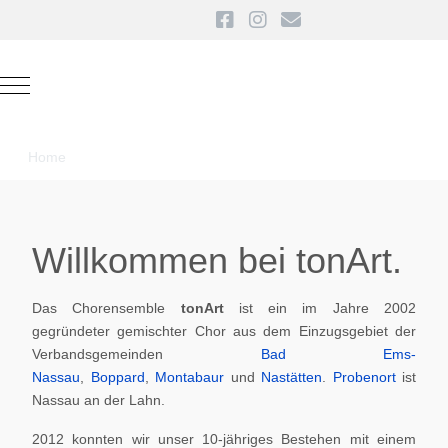
Mobile Menu Toggle
Home
Willkommen bei tonArt.
Das Chorensemble
tonArt
ist ein im Jahre 2002
gegründeter gemischter Chor aus dem Einzugsgebiet der
Verbandsgemeinden
Bad Ems-
Nassau
,
Boppard
,
Montabaur
und
Nastätten
.
Probenort
ist
Nassau an der Lahn.
2012 konnten wir unser 10-jähriges Bestehen mit einem