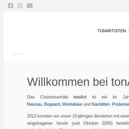
TONARTISTEN
Home
Willkommen bei tonA
Das Chorensemble
tonArt
ist ein im Jah
Nassau
,
Boppard
,
Montabaur
und
Nastätten
.
Probenor
2012 konnten wir unser 10-jähriges Bestehen mit eine
eingetragener Verein (seit Oktober 2005) best