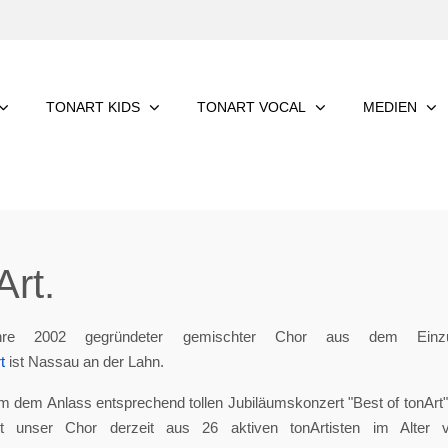
TONART KIDS
TONART VOCAL
MEDIEN
rt.
re 2002 gegründeter gemischter Chor aus dem Einzu
t
ist Nassau an der Lahn.
m dem Anlass entsprechend tollen Jubiläumskonzert "Best of tonArt", 
eht unser Chor derzeit aus 26 aktiven tonArtisten im Alter 