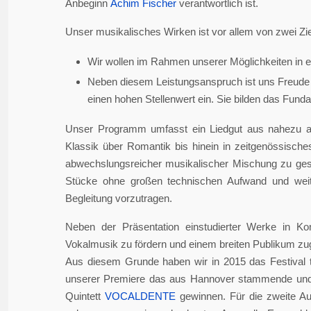
Anbeginn
Achim Fischer
verantwortlich ist.
Unser musikalisches Wirken ist vor allem von zwei Zie
Wir wollen im Rahmen unserer Möglichkeiten in er
Neben diesem Leistungsanspruch ist uns Freude 
einen hohen Stellenwert ein. Sie bilden das Fundame
Unser Programm umfasst ein Liedgut aus nahezu a
Klassik über Romantik bis hinein in zeitgenössisch
abwechslungsreicher musikalischer Mischung zu gesta
Stücke ohne großen technischen Aufwand und weite
Begleitung vorzutragen.
Neben der Präsentation einstudierter Werke in Ko
Vokalmusik zu fördern und einem breiten Publikum z
Aus diesem Grunde haben wir in 2015 das Festival 
unserer Premiere das aus Hannover stammende und i
Quintett
VOCALDENTE
gewinnen. Für die zweite Auf