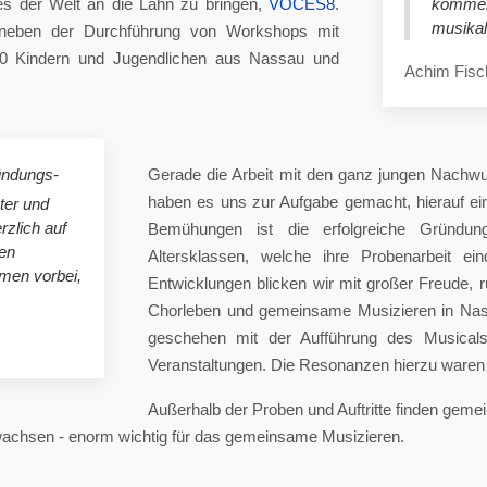
es der Welt an die Lahn zu bringen,
VOCES8
.
komme
musikal
eben der Durchführung von Workshops mit
00 Kindern und Jugendlichen aus Nassau und
Achim Fisc
ündungs-
Gerade die Arbeit mit den ganz jungen Nachwu
haben es uns zur Aufgabe gemacht, hierauf e
ster und
rzlich auf
Bemühungen ist die erfolgreiche Gründung
en
Altersklassen, welche ihre Probenarbeit ei
mmen vorbei,
Entwicklungen blicken wir mit großer Freude, 
Chorleben und gemeinsame Musizieren in Nas
geschehen mit der Aufführung des Musicals 
Veranstaltungen. Die Resonanzen hierzu waren 
Außerhalb der Proben und Auftritte finden gem
 wachsen - enorm wichtig für das gemeinsame Musizieren.