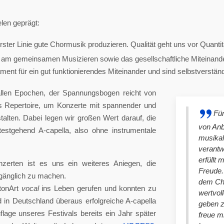
len geprägt:
ster Linie gute Chormusik produzieren. Qualität geht uns vor Quantit
am gemeinsamen Musizieren sowie das gesellschaftliche Miteinander
nt für ein gut funktionierendes Miteinander und sind selbstverständlich
llen Epochen, der Spannungsbogen reicht von
es Repertoire, um Konzerte mit spannender und
Für
lten. Dabei legen wir großen Wert darauf, die
von An
stgehend A-capella, also ohne instrumentale
musikal
verantw
erfüllt 
nzerten ist es uns ein weiteres Aniegen, die
Freude. 
ugänglich zu machen.
dem Cho
tonArt
vocal
ins Leben gerufen und konnten zu
wertvol
n Deutschland überaus erfolgreiche A-capella
geben 
lage unseres Festivals bereits ein Jahr später
freue m