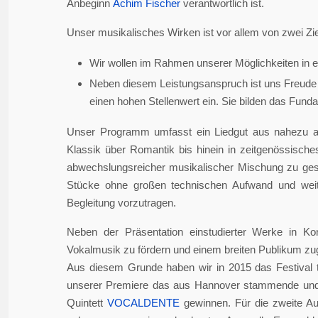
Anbeginn
Achim Fischer
verantwortlich ist.
Unser musikalisches Wirken ist vor allem von zwei Zie
Wir wollen im Rahmen unserer Möglichkeiten in er
Neben diesem Leistungsanspruch ist uns Freude 
einen hohen Stellenwert ein. Sie bilden das Fundame
Unser Programm umfasst ein Liedgut aus nahezu a
Klassik über Romantik bis hinein in zeitgenössisch
abwechslungsreicher musikalischer Mischung zu gesta
Stücke ohne großen technischen Aufwand und weite
Begleitung vorzutragen.
Neben der Präsentation einstudierter Werke in Ko
Vokalmusik zu fördern und einem breiten Publikum z
Aus diesem Grunde haben wir in 2015 das Festival 
unserer Premiere das aus Hannover stammende und i
Quintett
VOCALDENTE
gewinnen. Für die zweite Auf