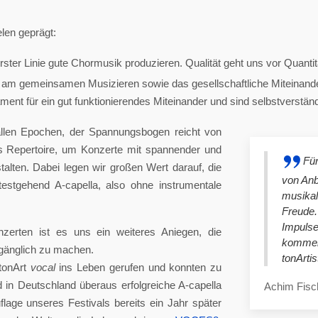
len geprägt:
ster Linie gute Chormusik produzieren. Qualität geht uns vor Quantit
am gemeinsamen Musizieren sowie das gesellschaftliche Miteinander
nt für ein gut funktionierendes Miteinander und sind selbstverständlich
llen Epochen, der Spannungsbogen reicht von
es Repertoire, um Konzerte mit spannender und
Für
lten. Dabei legen wir großen Wert darauf, die
von An
stgehend A-capella, also ohne instrumentale
musikali
Freude.
Impulse
nzerten ist es uns ein weiteres Aniegen, die
kommend
ugänglich zu machen.
tonArtis
tonArt
vocal
ins Leben gerufen und konnten zu
n Deutschland überaus erfolgreiche A-capella
Achim Fisc
lage unseres Festivals bereits ein Jahr später