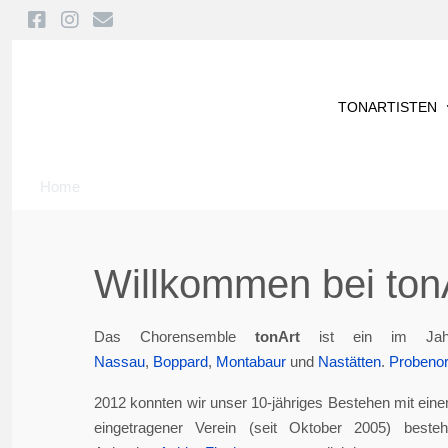
TONARTISTEN
Home
Willkommen bei tonA
Das Chorensemble
tonArt
ist ein im Jah
Nassau
,
Boppard
,
Montabaur
und
Nastätten
.
Probenor
2012 konnten wir unser 10-jähriges Bestehen mit eine
eingetragener Verein (seit Oktober 2005) best