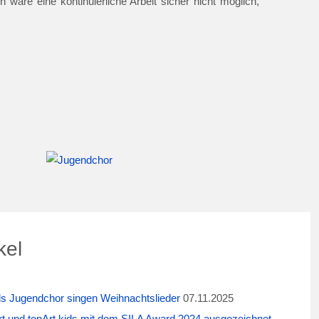
 wäre eine kontinuierliche Arbeit sicher nicht möglich,
kel
ids Jugendchor singen Weihnachtslieder
07.11.2025
t und tonArt kids mit dem SILA Award 2024 ausgezeichnet