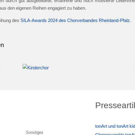
n durch gut ausgebildete, erfahrene und hoch motivierte Leiterinnen
e aus den eigenen Reihen engagiert zu haben.
leihung des
SILA-Awards 2024 des Chorverbandes Rheinland-Pfalz
.
en
Pressearti
tonArt und tonArt k
Chorensemble tonAr