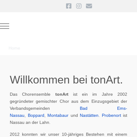
Mobile Menu Toggle
Home
Willkommen bei tonArt.
Das Chorensemble
tonArt
ist ein im Jahre 2002
gegründeter gemischter Chor aus dem Einzugsgebiet der
Verbandsgemeinden
Bad Ems-
Nassau
,
Boppard
,
Montabaur
und
Nastätten
.
Probenort
ist
Nassau an der Lahn.
2012 konnten wir unser 10-jähriges Bestehen mit einem