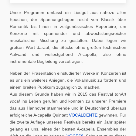
Unser Programm umfasst ein Liedgut aus nahezu allen
Epochen, der Spannungsbogen reicht von Klassik über
Romantik bis hinein in zeitgenössisches Repertoire, um
Konzerte mit spannender und abwechslungsreicher
musikalischer Mischung zu gestalten. Dabei legen wir
großen Wert darauf, die Stücke ohne großen technischen
Aufwand und weitestgehend A-capella, also ohne
instrumentale Begleitung vorzutragen.
Neben der Präsentation einstudierter Werke in Konzerten ist
es uns ein weiteres Aniegen, die Vokalmusik zu fördern und
einem breiten Publikum zugänglich zu machen.
Aus diesem Grunde haben wir in 2015 das Festival tonArt
vocal
ins Leben gerufen und konnten zu unserer Premiere
das aus Hannover stammende und in Deutschland überaus
erfolgreiche A-capella Quintett
VOCALDENTE
gewinnen. Für
die zweite Auflage unseres Festivals bereits ein Jahr später
gelang es uns, eines der besten A-capella Ensembles der
Welt an die Lahn zu bringen,
VOCES8
. Schwerpunkte dieser