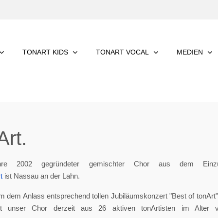
TONART KIDS
TONART VOCAL
MEDIEN
rt.
re 2002 gegründeter gemischter Chor aus dem Einzu
t
ist Nassau an der Lahn.
m dem Anlass entsprechend tollen Jubiläumskonzert "Best of tonArt", 
eht unser Chor derzeit aus 26 aktiven tonArtisten im Alter 