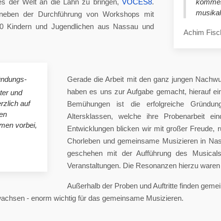
es der Welt an die Lahn zu bringen,
VOCES8
.
komme
musikal
eben der Durchführung von Workshops mit
00 Kindern und Jugendlichen aus Nassau und
Achim Fisc
ündungs-
Gerade die Arbeit mit den ganz jungen Nachwu
haben es uns zur Aufgabe gemacht, hierauf e
ster und
rzlich auf
Bemühungen ist die erfolgreiche Gründung
en
Altersklassen, welche ihre Probenarbeit ei
mmen vorbei,
Entwicklungen blicken wir mit großer Freude, 
Chorleben und gemeinsame Musizieren in Nas
geschehen mit der Aufführung des Musicals 
Veranstaltungen. Die Resonanzen hierzu waren 
Außerhalb der Proben und Auftritte finden gem
 wachsen - enorm wichtig für das gemeinsame Musizieren.