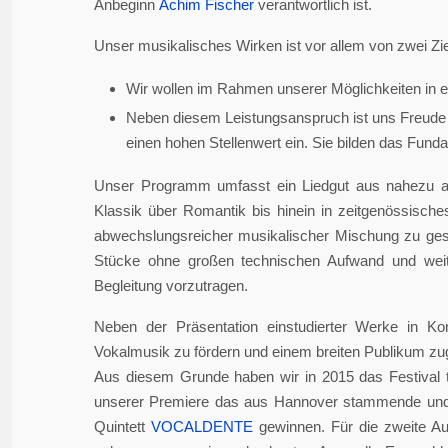
Anbeginn
Achim Fischer
verantwortlich ist.
Unser musikalisches Wirken ist vor allem von zwei Zie
Wir wollen im Rahmen unserer Möglichkeiten in er
Neben diesem Leistungsanspruch ist uns Freude 
einen hohen Stellenwert ein. Sie bilden das Fundame
Unser Programm umfasst ein Liedgut aus nahezu a
Klassik über Romantik bis hinein in zeitgenössisch
abwechslungsreicher musikalischer Mischung zu gesta
Stücke ohne großen technischen Aufwand und weite
Begleitung vorzutragen.
Neben der Präsentation einstudierter Werke in Ko
Vokalmusik zu fördern und einem breiten Publikum z
Aus diesem Grunde haben wir in 2015 das Festival 
unserer Premiere das aus Hannover stammende und i
Quintett
VOCALDENTE
gewinnen. Für die zweite Auf