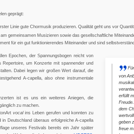
len geprägt:
ster Linie gute Chormusik produzieren. Qualität geht uns vor Quantit
am gemeinsamen Musizieren sowie das gesellschaftliche Miteinander
nt für ein gut funktionierendes Miteinander und sind selbstverständlich
llen Epochen, der Spannungsbogen reicht von
es Repertoire, um Konzerte mit spannender und
Für
lten. Dabei legen wir großen Wert darauf, die
von An
stgehend A-capella, also ohne instrumentale
musikal
verantw
erfüllt 
nzerten ist es uns ein weiteres Aniegen, die
Freude. 
ugänglich zu machen.
dem Cho
tonArt
vocal
ins Leben gerufen und konnten zu
wertvol
n Deutschland überaus erfolgreiche A-capella
geben 
lage unseres Festivals bereits ein Jahr später
freue m