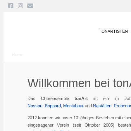
TONARTISTEN
Home
Willkommen bei tonA
Das Chorensemble
tonArt
ist ein im Jah
Nassau
,
Boppard
,
Montabaur
und
Nastätten
.
Probenor
2012 konnten wir unser 10-jähriges Bestehen mit eine
eingetragener Verein (seit Oktober 2005) best