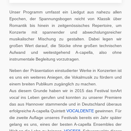
Unser Programm umfasst ein Liedgut aus nahezu allen
Epochen, der Spannungsbogen reicht von Klassik über
Romantik bis hinein in zeitgenössisches Repertoire, um
Konzerte mit spannender und abwechslungsreicher
musikalischer Mischung zu gestalten. Dabei legen wir
großen Wert darauf, die Stücke ohne großen technischen
Aufwand und weitestgehend A-capella, also ohne
instrumentale Begleitung vorzutragen.
Neben der Präsentation einstudierter Werke in Konzerten ist
es uns ein weiteres Aniegen, die Vokalmusik zu fördern und
einem breiten Publikum zugänglich zu machen.
Aus diesem Grunde haben wir in 2015 das Festival tonArt
vocal
ins Leben gerufen und konnten zu unserer Premiere
das aus Hannover stammende und in Deutschland überaus
erfolgreiche A-capella Quintett
VOCALDENTE
gewinnen. Für
die zweite Auflage unseres Festivals bereits ein Jahr später
gelang es uns, eines der besten A-capella Ensembles der
Welt an die Lahn zu bringen,
VOCES8
. Schwerpunkte dieser