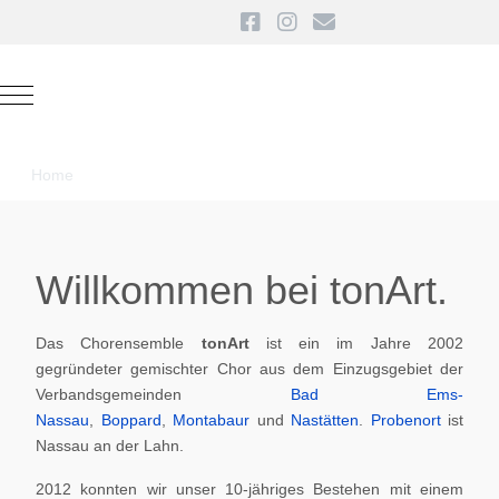
Mobile Menu Toggle
Home
Willkommen bei tonArt.
Das Chorensemble
tonArt
ist ein im Jahre 2002
gegründeter gemischter Chor aus dem Einzugsgebiet der
Verbandsgemeinden
Bad Ems-
Nassau
,
Boppard
,
Montabaur
und
Nastätten
.
Probenort
ist
Nassau an der Lahn.
2012 konnten wir unser 10-jähriges Bestehen mit einem