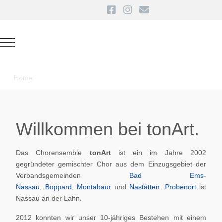
Mobile Menu Toggle
Home
Willkommen bei tonArt.
Das Chorensemble
tonArt
ist ein im Jahre 2002
gegründeter gemischter Chor aus dem Einzugsgebiet der
Verbandsgemeinden
Bad Ems-
Nassau
,
Boppard
,
Montabaur
und
Nastätten
.
Probenort
ist
Nassau an der Lahn.
2012 konnten wir unser 10-jähriges Bestehen mit einem