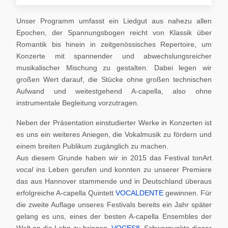
Unser Programm umfasst ein Liedgut aus nahezu allen
Epochen, der Spannungsbogen reicht von Klassik über
Romantik bis hinein in zeitgenössisches Repertoire, um
Konzerte mit spannender und abwechslungsreicher
musikalischer Mischung zu gestalten. Dabei legen wir
großen Wert darauf, die Stücke ohne großen technischen
Aufwand und weitestgehend A-capella, also ohne
instrumentale Begleitung vorzutragen.
Neben der Präsentation einstudierter Werke in Konzerten ist
es uns ein weiteres Aniegen, die Vokalmusik zu fördern und
einem breiten Publikum zugänglich zu machen.
Aus diesem Grunde haben wir in 2015 das Festival tonArt
vocal
ins Leben gerufen und konnten zu unserer Premiere
das aus Hannover stammende und in Deutschland überaus
erfolgreiche A-capella Quintett
VOCALDENTE
gewinnen. Für
die zweite Auflage unseres Festivals bereits ein Jahr später
gelang es uns, eines der besten A-capella Ensembles der
Welt an die Lahn zu bringen,
VOCES8
. Schwerpunkte dieser