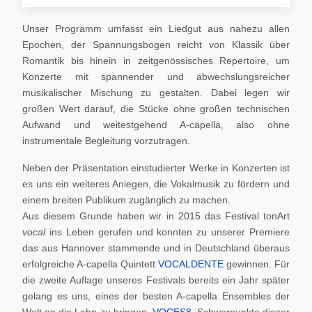
Unser Programm umfasst ein Liedgut aus nahezu allen
Epochen, der Spannungsbogen reicht von Klassik über
Romantik bis hinein in zeitgenössisches Repertoire, um
Konzerte mit spannender und abwechslungsreicher
musikalischer Mischung zu gestalten. Dabei legen wir
großen Wert darauf, die Stücke ohne großen technischen
Aufwand und weitestgehend A-capella, also ohne
instrumentale Begleitung vorzutragen.
Neben der Präsentation einstudierter Werke in Konzerten ist
es uns ein weiteres Aniegen, die Vokalmusik zu fördern und
einem breiten Publikum zugänglich zu machen.
Aus diesem Grunde haben wir in 2015 das Festival tonArt
vocal
ins Leben gerufen und konnten zu unserer Premiere
das aus Hannover stammende und in Deutschland überaus
erfolgreiche A-capella Quintett
VOCALDENTE
gewinnen. Für
die zweite Auflage unseres Festivals bereits ein Jahr später
gelang es uns, eines der besten A-capella Ensembles der
Welt an die Lahn zu bringen,
VOCES8
. Schwerpunkte dieser