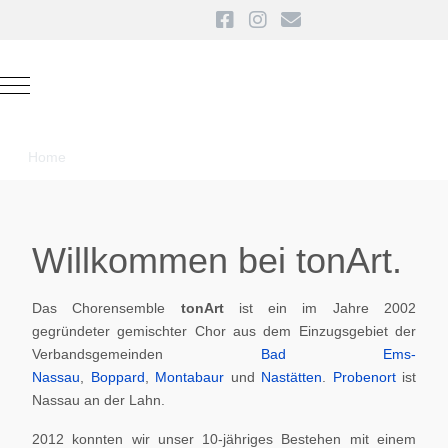
Mobile Menu Toggle
Home
Willkommen bei tonArt.
Das Chorensemble
tonArt
ist ein im Jahre 2002
gegründeter gemischter Chor aus dem Einzugsgebiet der
Verbandsgemeinden
Bad Ems-
Nassau
,
Boppard
,
Montabaur
und
Nastätten
.
Probenort
ist
Nassau an der Lahn.
2012 konnten wir unser 10-jähriges Bestehen mit einem