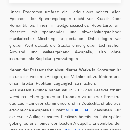
Unser Programm umfasst ein Liedgut aus nahezu allen
Epochen, der Spannungsbogen reicht von Klassik über
Romantik bis hinein in zeitgenössisches Repertoire, um
Konzerte mit spannender und abwechslungsreicher
musikalischer Mischung zu gestalten. Dabei legen wir
großen Wert darauf, die Stücke ohne großen technischen
Aufwand und weitestgehend A-capella, also ohne
instrumentale Begleitung vorzutragen.
Neben der Präsentation einstudierter Werke in Konzerten ist
es uns ein weiteres Aniegen, die Vokalmusik zu fördern und
einem breiten Publikum zugänglich zu machen.
Aus diesem Grunde haben wir in 2015 das Festival tonArt
vocal
ins Leben gerufen und konnten zu unserer Premiere
das aus Hannover stammende und in Deutschland überaus
erfolgreiche A-capella Quintett
VOCALDENTE
gewinnen. Für
die zweite Auflage unseres Festivals bereits ein Jahr später
gelang es uns, eines der besten A-capella Ensembles der
Welt an die Lahn zu bringen,
VOCES8
. Schwerpunkte dieser