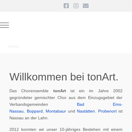
Mobile Menu Toggle
Home
Willkommen bei tonArt.
Das Chorensemble
tonArt
ist ein im Jahre 2002
gegründeter gemischter Chor aus dem Einzugsgebiet der
Verbandsgemeinden
Bad Ems-
Nassau
,
Boppard
,
Montabaur
und
Nastätten
.
Probenort
ist
Nassau an der Lahn.
2012 konnten wir unser 10-jähriges Bestehen mit einem